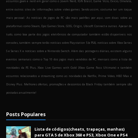
assuntos geek e nerd em geral como o Jovem Nerd, IGN Brasil, Game Vicio, Ovicio, Omelete,
entre outros sites de informações sobre video games. Sendo assim, costuma ter um toque
mais pessoal. As notícias de jogos de PC são mais padrões por aqui, com dicas sobre as
plataformas como Steam, Epic Games Store, GOG, Origin, Ubisoft Connect e outras. Apesar de
tudo, como boa parte dos jogos eletrônicos de computador também estão disponíveis nos
consoles, também sempre terão notícias sobre Playstation 5 (e PS4), notícias sobre Xbox Series
S e Series X e notícias sobre a Nintendo Switch. Além das postagens diárias, existem alguns
eventos semanais como o Top 10 dos jogos mais vendidos de PC, mensais como a lista de
novidades da PS Plus, Xbox Live Games with Gold (Xbox Game Pass Ultimate) e também
assuntos relacionados a streaming como as novidades da Netflix, Prime Video, HBO Max e
Disney Plus. Melhores ofertas, promoções e descontos da Black Friday também sempre são
postadas anualmente!
Posts Populares
Lista de códigos(cheats, trapaças, manhas)
para GTA 5 de Xbox 360 e PS3, Xbox One e PS4