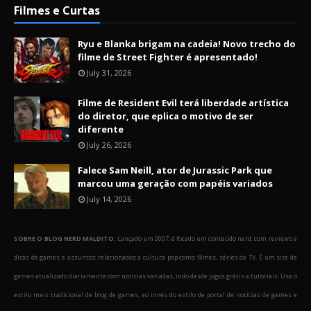
Filmes e Curtas
Ryu e Blanka brigam na cadeia! Novo trecho do
filme de Street Fighter é apresentado!
July 31, 2026
Filme de Resident Evil terá liberdade artística
do diretor, que eplica o motivo de ser
diferente
July 26, 2026
Falece Sam Neill, ator de Jurassic Park que
marcou uma geração com papéis variados
July 14, 2026
SOBRE O BLOG NERD MALDITO:
Lançado em 2007, é focado em conteúdo nerd, com reviews e
dicas de games e assuntos relacionados a cultura pop como filmes, séries de TV. É um site de
games atualizado diariamente com notícias variadas, indo desde jogos grátis a tutoriais. Usa o
estilo mais tradicional de blog de games, ao invés do estilo de portal de notícias de games e