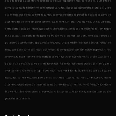
dicas de games e assuntos relacionados a cultura pop como filmes, séries de TV. É um site de
games atualizado diariamente com notícias variadas, indo desde jogos grátis a tutoriais. Usa o
estilo mais tradicional de blog de games, ao invés do estilo de portal de notícias de games e
assuntos geek e nerd em geral como o Jovem Nerd, IGN Brasil, Game Vicio, Ovicio, Omelete,
entre outros sites de informações sobre video games. Sendo assim, costuma ter um toque
mais pessoal. As notícias de jogos de PC são mais padrões por aqui, com dicas sobre as
plataformas como Steam, Epic Games Store, GOG, Origin, Ubisoft Connect e outras. Apesar de
tudo, como boa parte dos jogos eletrônicos de computador também estão disponíveis nos
consoles, também sempre terão notícias sobre Playstation 5 (e PS4), notícias sobre Xbox Series
S e Series X e notícias sobre a Nintendo Switch. Além das postagens diárias, existem alguns
eventos semanais como o Top 10 dos jogos mais vendidos de PC, mensais como a lista de
novidades da PS Plus, Xbox Live Games with Gold (Xbox Game Pass Ultimate) e também
assuntos relacionados a streaming como as novidades da Netflix, Prime Video, HBO Max e
Disney Plus. Melhores ofertas, promoções e descontos da Black Friday também sempre são
postadas anualmente!