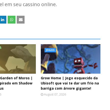
l em seu cassino online.
JOGOS
 Garden of Moros |
Grow Home | Jogo esquecido da
nspirado em Shadow
Ubisoft que vai te dar um frio na
sus
barriga com árvore gigante!
6
August 07, 2026