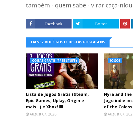
também - quem sabe - virar caça-níque
Facebook
Twitter
TALVEZ VOCÊ GOSTE DESTAS POSTAGENS
COISAS GRÁTIS (FREE STUFF)
JOGOS
Lista de Jogos Grátis (Steam,
Nyra and the
Epic Games, Uplay, Origin e
Jogo indie i
mais...) e Xbox! 🟩
of the Colos
August 07, 2026
August 07, 202