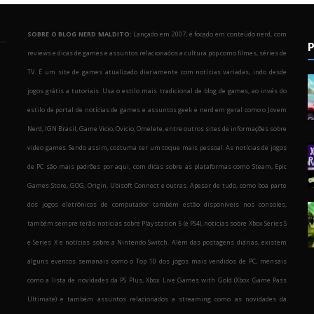
SOBRE O BLOG NERD MALDITO:
Lançado em 2007, é focado em conteúdo nerd, com
P
reviews e dicas de games e assuntos relacionados a cultura pop como filmes, séries de
TV. É um site de games atualizado diariamente com notícias variadas, indo desde
jogos grátis a tutoriais. Usa o estilo mais tradicional de blog de games, ao invés do
estilo de portal de notícias de games e assuntos geek e nerd em geral como o Jovem
Nerd, IGN Brasil, Game Vicio, Ovicio, Omelete, entre outros sites de informações sobre
o
video games. Sendo assim, costuma ter um toque mais pessoal. As notícias de jogos
de PC são mais padrões por aqui, com dicas sobre as plataformas como Steam, Epic
Games Store, GOG, Origin, Ubisoft Connect e outras. Apesar de tudo, como boa parte
dos jogos eletrônicos de computador também estão disponíveis nos consoles,
também sempre terão notícias sobre Playstation 5 (e PS4), notícias sobre Xbox Series S
e Series X e notícias sobre a Nintendo Switch. Além das postagens diárias, existem
alguns eventos semanais como o Top 10 dos jogos mais vendidos de PC, mensais
como a lista de novidades da PS Plus, Xbox Live Games with Gold (Xbox Game Pass
Ultimate) e também assuntos relacionados a streaming como as novidades da