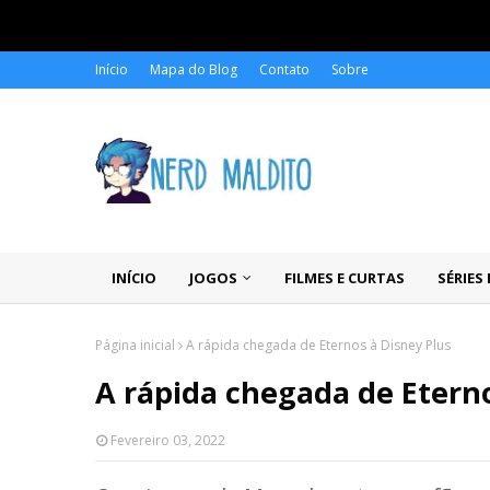
Início
Mapa do Blog
Contato
Sobre
INÍCIO
JOGOS
FILMES E CURTAS
SÉRIES
Página inicial
A rápida chegada de Eternos à Disney Plus
A rápida chegada de Eterno
Fevereiro 03, 2022