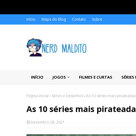
Início
Mapa do Blog
Contato
Sobre
INÍCIO
JOGOS
FILMES E CURTAS
SÉRIES
Página inicial
Séries e Desenhos
As 10 séries mais pirateada
As 10 séries mais pirateada
Dezembro 28, 2021