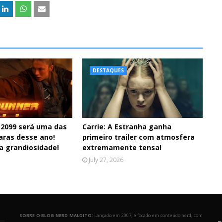
DESTAQUES
 2099 será uma das
Carrie: A Estranha ganha
aras desse ano!
primeiro trailer com atmosfera
a grandiosidade!
extremamente tensa!
July 27, 2026
SOBRE O BLOG NERD MALDITO:
Lançado em 2007, é focado em conteúdo nerd, com