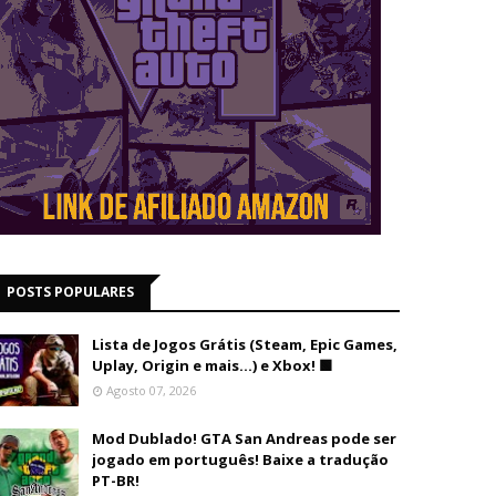
POSTS POPULARES
Lista de Jogos Grátis (Steam, Epic Games,
Uplay, Origin e mais...) e Xbox! 🟩
Agosto 07, 2026
Mod Dublado! GTA San Andreas pode ser
jogado em português! Baixe a tradução
PT-BR!