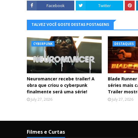
Facebook
Twitter
TALVEZ VOCÊ GOSTE DESTAS POSTAGENS
CYBERPUNK
DESTAQUES
Neuromancer recebe trailer! A
Blade Runner
obra que criou o cyberpunk
séries mais c
finalmente será uma série!
Trailer mostr
July 27, 2026
July 27, 2026
Filmes e Curtas