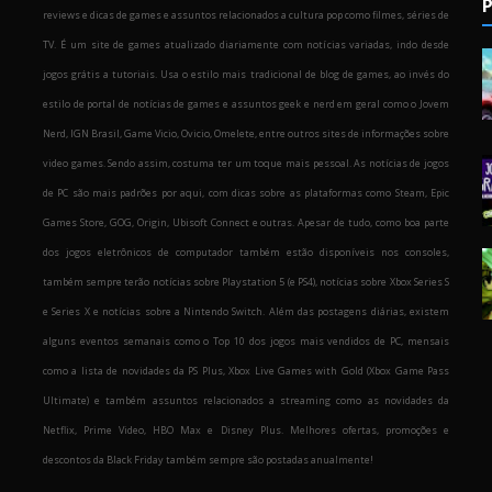
P
reviews e dicas de games e assuntos relacionados a cultura pop como filmes, séries de
TV. É um site de games atualizado diariamente com notícias variadas, indo desde
jogos grátis a tutoriais. Usa o estilo mais tradicional de blog de games, ao invés do
estilo de portal de notícias de games e assuntos geek e nerd em geral como o Jovem
Nerd, IGN Brasil, Game Vicio, Ovicio, Omelete, entre outros sites de informações sobre
o
video games. Sendo assim, costuma ter um toque mais pessoal. As notícias de jogos
de PC são mais padrões por aqui, com dicas sobre as plataformas como Steam, Epic
Games Store, GOG, Origin, Ubisoft Connect e outras. Apesar de tudo, como boa parte
dos jogos eletrônicos de computador também estão disponíveis nos consoles,
também sempre terão notícias sobre Playstation 5 (e PS4), notícias sobre Xbox Series S
e Series X e notícias sobre a Nintendo Switch. Além das postagens diárias, existem
alguns eventos semanais como o Top 10 dos jogos mais vendidos de PC, mensais
como a lista de novidades da PS Plus, Xbox Live Games with Gold (Xbox Game Pass
Ultimate) e também assuntos relacionados a streaming como as novidades da
Netflix, Prime Video, HBO Max e Disney Plus. Melhores ofertas, promoções e
descontos da Black Friday também sempre são postadas anualmente!