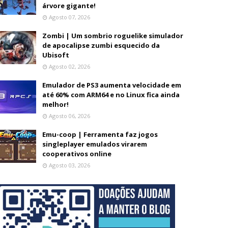
árvore gigante!
Agosto 07, 2026
Zombi | Um sombrio roguelike simulador
de apocalipse zumbi esquecido da
Ubisoft
Agosto 02, 2026
Emulador de PS3 aumenta velocidade em
até 60% com ARM64 e no Linux fica ainda
melhor!
Agosto 06, 2026
Emu-coop | Ferramenta faz jogos
singleplayer emulados virarem
cooperativos online
Agosto 03, 2026