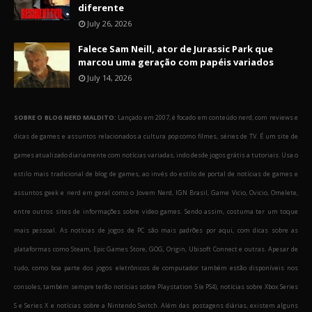
diferente
July 26, 2026
Falece Sam Neill, ator de Jurassic Park que
marcou uma geração com papéis variados
July 14, 2026
SOBRE O BLOG NERD MALDITO:
Lançado em 2007, é focado em conteúdo nerd, com reviews e
dicas de games e assuntos relacionados a cultura pop como filmes, séries de TV. É um site de
games atualizado diariamente com notícias variadas, indo desde jogos grátis a tutoriais. Usa o
estilo mais tradicional de blog de games, ao invés do estilo de portal de notícias de games e
assuntos geek e nerd em geral como o Jovem Nerd, IGN Brasil, Game Vicio, Ovicio, Omelete,
entre outros sites de informações sobre video games. Sendo assim, costuma ter um toque
mais pessoal. As notícias de jogos de PC são mais padrões por aqui, com dicas sobre as
plataformas como Steam, Epic Games Store, GOG, Origin, Ubisoft Connect e outras. Apesar de
tudo, como boa parte dos jogos eletrônicos de computador também estão disponíveis nos
consoles, também sempre terão notícias sobre Playstation 5 (e PS4), notícias sobre Xbox Series
S e Series X e notícias sobre a Nintendo Switch. Além das postagens diárias, existem alguns