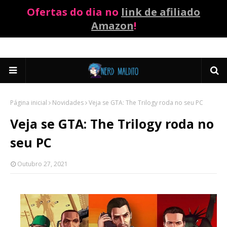
Ofertas do dia no
link de afiliado
Amazon
!
Página inicial
Novidades
Veja se GTA: The Trilogy roda no seu PC
Veja se GTA: The Trilogy roda no
seu PC
Outubro 27, 2021