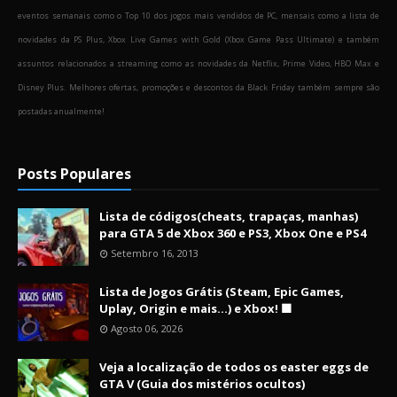
eventos semanais como o Top 10 dos jogos mais vendidos de PC, mensais como a lista de
novidades da PS Plus, Xbox Live Games with Gold (Xbox Game Pass Ultimate) e também
assuntos relacionados a streaming como as novidades da Netflix, Prime Video, HBO Max e
Disney Plus. Melhores ofertas, promoções e descontos da Black Friday também sempre são
postadas anualmente!
Posts Populares
Lista de códigos(cheats, trapaças, manhas)
para GTA 5 de Xbox 360 e PS3, Xbox One e PS4
Setembro 16, 2013
Lista de Jogos Grátis (Steam, Epic Games,
Uplay, Origin e mais...) e Xbox! 🟩
Agosto 06, 2026
Veja a localização de todos os easter eggs de
GTA V (Guia dos mistérios ocultos)