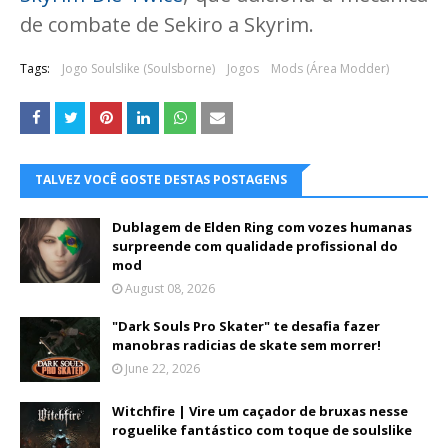
de combate de Sekiro a Skyrim.
Tags:
Jogo Soulslike (Soulsborne)
Jogos
Mods (Área Modder)
TALVEZ VOCÊ GOSTE DESTAS POSTAGENS
Dublagem de Elden Ring com vozes humanas
surpreende com qualidade profissional do
mod
August 08, 2026
"Dark Souls Pro Skater" te desafia fazer
manobras radicias de skate sem morrer!
June 22, 2026
Witchfire | Vire um caçador de bruxas nesse
roguelike fantástico com toque de soulslike