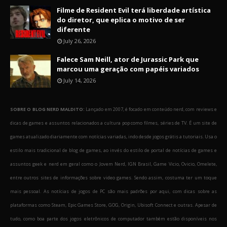
Filme de Resident Evil terá liberdade artística
do diretor, que eplica o motivo de ser
diferente
July 26, 2026
Falece Sam Neill, ator de Jurassic Park que
marcou uma geração com papéis variados
July 14, 2026
SOBRE O BLOG NERD MALDITO:
Lançado em 2007, é focado em conteúdo nerd, com reviews e
dicas de games e assuntos relacionados a cultura pop como filmes, séries de TV. É um site de
games atualizado diariamente com notícias variadas, indo desde jogos grátis a tutoriais. Usa o
estilo mais tradicional de blog de games, ao invés do estilo de portal de notícias de games e
assuntos geek e nerd em geral como o Jovem Nerd, IGN Brasil, Game Vicio, Ovicio, Omelete,
entre outros sites de informações sobre video games. Sendo assim, costuma ter um toque
mais pessoal. As notícias de jogos de PC são mais padrões por aqui, com dicas sobre as
plataformas como Steam, Epic Games Store, GOG, Origin, Ubisoft Connect e outras. Apesar de
tudo, como boa parte dos jogos eletrônicos de computador também estão disponíveis nos