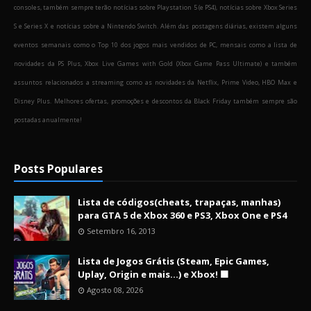
consoles, também sempre terão notícias sobre Playstation 5 (e PS4), notícias sobre Xbox Series
S e Series X e notícias sobre a Nintendo Switch. Além das postagens diárias, existem alguns
eventos semanais como o Top 10 dos jogos mais vendidos de PC, mensais como a lista de
novidades da PS Plus, Xbox Live Games with Gold (Xbox Game Pass Ultimate) e também
assuntos relacionados a streaming como as novidades da Netflix, Prime Video, HBO Max e
Disney Plus. Melhores ofertas, promoções e descontos da Black Friday também sempre são
postadas anualmente!
Posts Populares
Lista de códigos(cheats, trapaças, manhas)
para GTA 5 de Xbox 360 e PS3, Xbox One e PS4
Setembro 16, 2013
Lista de Jogos Grátis (Steam, Epic Games,
Uplay, Origin e mais...) e Xbox! 🟩
Agosto 08, 2026