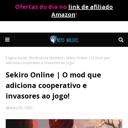
Ofertas do dia no
link de afiliado
Amazon
!
Página inicial
Mods (Área Modder)
Sekiro Online | O mod que
adiciona cooperativo e invasores ao jogo!
Sekiro Online | O mod que
adiciona cooperativo e
invasores ao jogo!
Maio 05, 2020