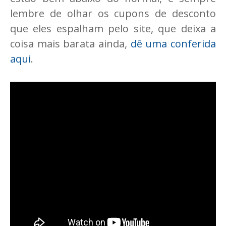
lembre de olhar os cupons de desconto
que eles espalham pelo site, que deixa a
coisa mais barata ainda,
dê uma conferida
aqui
.