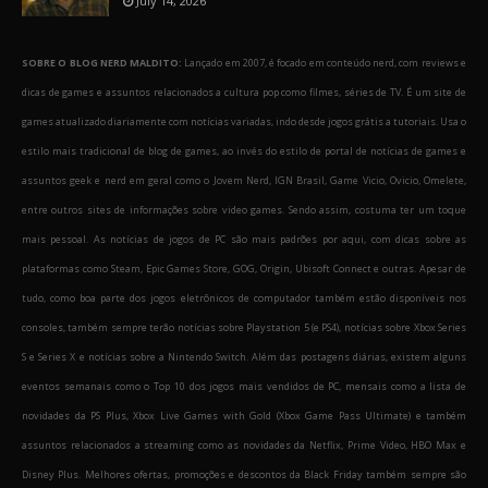
July 14, 2026
SOBRE O BLOG NERD MALDITO:
Lançado em 2007, é focado em conteúdo nerd, com reviews e
dicas de games e assuntos relacionados a cultura pop como filmes, séries de TV. É um site de
games atualizado diariamente com notícias variadas, indo desde jogos grátis a tutoriais. Usa o
estilo mais tradicional de blog de games, ao invés do estilo de portal de notícias de games e
assuntos geek e nerd em geral como o Jovem Nerd, IGN Brasil, Game Vicio, Ovicio, Omelete,
entre outros sites de informações sobre video games. Sendo assim, costuma ter um toque
mais pessoal. As notícias de jogos de PC são mais padrões por aqui, com dicas sobre as
plataformas como Steam, Epic Games Store, GOG, Origin, Ubisoft Connect e outras. Apesar de
tudo, como boa parte dos jogos eletrônicos de computador também estão disponíveis nos
consoles, também sempre terão notícias sobre Playstation 5 (e PS4), notícias sobre Xbox Series
S e Series X e notícias sobre a Nintendo Switch. Além das postagens diárias, existem alguns
eventos semanais como o Top 10 dos jogos mais vendidos de PC, mensais como a lista de
novidades da PS Plus, Xbox Live Games with Gold (Xbox Game Pass Ultimate) e também
assuntos relacionados a streaming como as novidades da Netflix, Prime Video, HBO Max e
Disney Plus. Melhores ofertas, promoções e descontos da Black Friday também sempre são