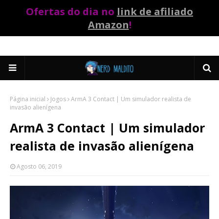
Ofertas do dia no
link de afiliado
Amazon
!
Página inicial
Jogos
ArmA 3 Contact | Um simulador realista de
invasão alienígena
ArmA 3 Contact | Um simulador
realista de invasão alienígena
Agosto 06, 2019