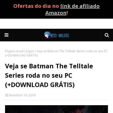
Ofertas do dia no
link de afiliado
Amazon
!
Página inicial
Jogos
Veja se Batman The Telltale Series roda no seu PC
(+DOWNLOAD GRÁTIS)
Veja se Batman The Telltale
Series roda no seu PC
(+DOWNLOAD GRÁTIS)
Setembro 19, 2018