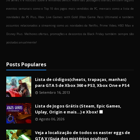
S e Series X e notícias sobre a Nintendo Switch. Além das postagens diárias, existem alguns
eventos semanais como o Top 10 dos jogos mais vendidos de PC, mensais como a lista de
novidades da PS Plus, Xbox Live Games with Gold (Xbox Game Pass Ultimate) e também
assuntos relacionados a streaming como as novidades da Netflix, Prime Video, HBO Max e
Disney Plus. Melhores ofertas, promoções e descontos da Black Friday também sempre são
postadas anualmente!
Posts Populares
Lista de códigos(cheats, trapaças, manhas)
para GTA 5 de Xbox 360 e PS3, Xbox One e PS4
Setembro 16, 2013
Lista de Jogos Grátis (Steam, Epic Games,
Uplay, Origin e mais...) e Xbox! 🟩
Agosto 06, 2026
Veja a localização de todos os easter eggs de
GTA V (Guia dos mistérios ocultos)