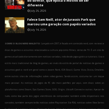
do diretor, que eplica o motivo de ser
diferente
July 26, 2026
Falece Sam Neill, ator de Jurassic Park que
marcou uma geração com papéis variados
July 14, 2026
SOBRE O BLOG NERD MALDITO:
Lançado em 2007, é focado em conteúdo nerd, com reviews e
dicas de games e assuntos relacionados a cultura pop como filmes, séries de TV. É um site de
games atualizado diariamente com notícias variadas, indo desde jogos grátis a tutoriais. Usa o
estilo mais tradicional de blog de games, ao invés do estilo de portal de notícias de games e
assuntos geek e nerd em geral como o Jovem Nerd, IGN Brasil, Game Vicio, Ovicio, Omelete,
entre outros sites de informações sobre video games. Sendo assim, costuma ter um toque
mais pessoal. As notícias de jogos de PC são mais padrões por aqui, com dicas sobre as
plataformas como Steam, Epic Games Store, GOG, Origin, Ubisoft Connect e outras. Apesar de
tudo, como boa parte dos jogos eletrônicos de computador também estão disponíveis nos
consoles, também sempre terão notícias sobre Playstation 5 (e PS4), notícias sobre Xbox Series