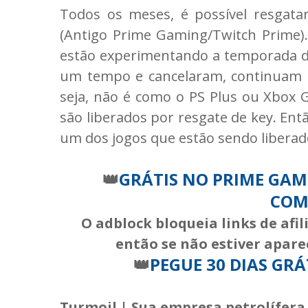
Todos os meses, é possível resgat
(Antigo Prime Gaming/Twitch Prime)
estão experimentando a temporada de
um tempo e cancelaram, continuam 
seja, não é como o PS Plus ou Xbox 
são liberados por resgate de key. Ent
um dos jogos que estão sendo liberado
👑
GRÁTIS NO PRIME GAMI
COM
O adblock bloqueia links de afi
então se não estiver apare
👑
PEGUE 30 DIAS GR
Turmoil | Sua empresa petrolífera 