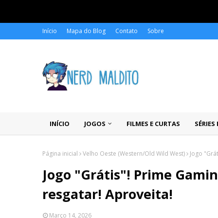
Início
Mapa do Blog
Contato
Sobre
INÍCIO
JOGOS
FILMES E CURTAS
SÉRIES
Página inicial
Velho Oeste (Western/Old Wild West)
Jogo "Grát
Jogo "Grátis"! Prime Gamin
resgatar! Aproveita!
Março 14, 2026