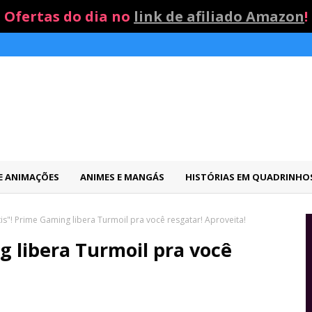
Ofertas do dia no
link de afiliado Amazon
!
 E ANIMAÇÕES
ANIMES E MANGÁS
HISTÓRIAS EM QUADRINHO
is"! Prime Gaming libera Turmoil pra você resgatar! Aproveita!
g libera Turmoil pra você