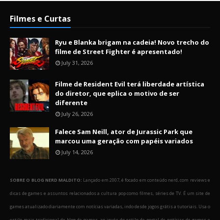
Filmes e Curtas
Ryu e Blanka brigam na cadeia! Novo trecho do
filme de Street Fighter é apresentado!
July 31, 2026
Filme de Resident Evil terá liberdade artística
do diretor, que eplica o motivo de ser
diferente
July 26, 2026
Falece Sam Neill, ator de Jurassic Park que
marcou uma geração com papéis variados
July 14, 2026
SOBRE O BLOG NERD MALDITO:
Lançado em 2007, é focado em conteúdo nerd, com reviews e
dicas de games e assuntos relacionados a cultura pop como filmes, séries de TV. É um site de
games atualizado diariamente com notícias variadas, indo desde jogos grátis a tutoriais. Usa o
estilo mais tradicional de blog de games, ao invés do estilo de portal de notícias de games e