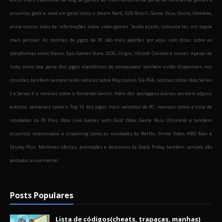
assuntos geek e nerd em geral como o Jovem Nerd, IGN Brasil, Game Vicio, Ovicio, Omelete,
entre outros sites de informações sobre video games. Sendo assim, costuma ter um toque
mais pessoal. As notícias de jogos de PC são mais padrões por aqui, com dicas sobre as
plataformas como Steam, Epic Games Store, GOG, Origin, Ubisoft Connect e outras. Apesar de
tudo, como boa parte dos jogos eletrônicos de computador também estão disponíveis nos
consoles, também sempre terão notícias sobre Playstation 5 (e PS4), notícias sobre Xbox Series
S e Series X e notícias sobre a Nintendo Switch. Além das postagens diárias, existem alguns
eventos semanais como o Top 10 dos jogos mais vendidos de PC, mensais como a lista de
novidades da PS Plus, Xbox Live Games with Gold (Xbox Game Pass Ultimate) e também
assuntos relacionados a streaming como as novidades da Netflix, Prime Video, HBO Max e
Disney Plus. Melhores ofertas, promoções e descontos da Black Friday também sempre são
postadas anualmente!
Posts Populares
Lista de códigos(cheats, trapaças, manhas)