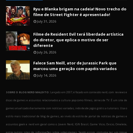
Ryu e Blanka brigam na cadeia! Novo trecho do
filme de Street Fighter é apresentado!
July 31, 2026
Filme de Resident Evil terá liberdade artística
do diretor, que eplica o motivo de ser
diferente
July 26, 2026
Falece Sam Neill, ator de Jurassic Park que
marcou uma geração com papéis variados
July 14, 2026
SOBRE O BLOG NERD MALDITO:
Lançado em 2007, é focado em conteúdo nerd, com reviews e
dicas de games e assuntos relacionados a cultura pop como filmes, séries de TV. É um site de
games atualizado diariamente com notícias variadas, indo desde jogos grátis a tutoriais. Usa o
estilo mais tradicional de blog de games, ao invés do estilo de portal de notícias de games e
assuntos geek e nerd em geral como o Jovem Nerd, IGN Brasil, Game Vicio, Ovicio, Omelete,
entre outros sites de informações sobre video games. Sendo assim, costuma ter um toque