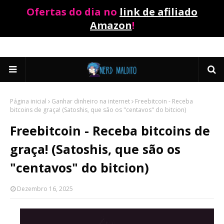
Ofertas do dia no
link de afiliado
Amazon
!
Página inicial
Ganhar dinheiro na internet
Freebitcoin - Receba
bitcoins de graça! (Satoshis, que são os "centavos" do bitcion)
Freebitcoin - Receba bitcoins de
graça! (Satoshis, que são os
"centavos" do bitcion)
Dezembro 16, 2025