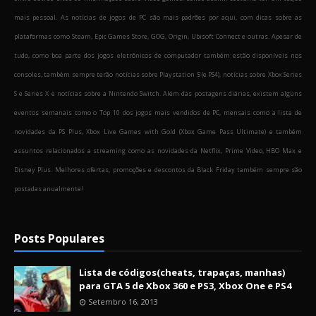
mais pessoal. As notícias de jogos de PC são mais padrões por aqui, com dicas sobre as
plataformas como Steam, Epic Games Store, GOG, Origin, Ubisoft Connect e outras. Apesar de
tudo, como boa parte dos jogos eletrônicos de computador também estão disponíveis nos
consoles, também sempre terão notícias sobre Playstation 5 (e PS4), notícias sobre Xbox Series
S e Series X e notícias sobre a Nintendo Switch. Além das postagens diárias, existem alguns
eventos semanais como o Top 10 dos jogos mais vendidos de PC, mensais como a lista de
novidades da PS Plus, Xbox Live Games with Gold (Xbox Game Pass Ultimate) e também
assuntos relacionados a streaming como as novidades da Netflix, Prime Video, HBO Max e
Disney Plus. Melhores ofertas, promoções e descontos da Black Friday também sempre são
postadas anualmente!
Posts Populares
Lista de códigos(cheats, trapaças, manhas)
para GTA 5 de Xbox 360 e PS3, Xbox One e PS4
Setembro 16, 2013