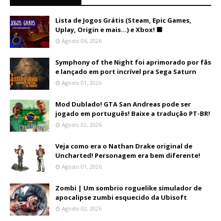
Lista de Jogos Grátis (Steam, Epic Games,
Uplay, Origin e mais...) e Xbox! 🟩
Agosto 06, 2026
Symphony of the Night foi aprimorado por fãs
e lançado em port incrível pra Sega Saturn
Agosto 01, 2026
Mod Dublado! GTA San Andreas pode ser
jogado em português! Baixe a tradução PT-BR!
Agosto 02, 2026
Veja como era o Nathan Drake original de
Uncharted! Personagem era bem diferente!
Agosto 01, 2026
Zombi | Um sombrio roguelike simulador de
apocalipse zumbi esquecido da Ubisoft
Agosto 02, 2026