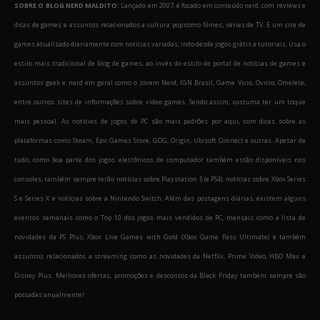
SOBRE O BLOG NERD MALDITO:
Lançado em 2007, é focado em conteúdo nerd, com reviews e
dicas de games e assuntos relacionados a cultura pop como filmes, séries de TV. É um site de
games atualizado diariamente com notícias variadas, indo desde jogos grátis a tutoriais. Usa o
estilo mais tradicional de blog de games, ao invés do estilo de portal de notícias de games e
assuntos geek e nerd em geral como o Jovem Nerd, IGN Brasil, Game Vicio, Ovicio, Omelete,
entre outros sites de informações sobre video games. Sendo assim, costuma ter um toque
mais pessoal. As notícias de jogos de PC são mais padrões por aqui, com dicas sobre as
plataformas como Steam, Epic Games Store, GOG, Origin, Ubisoft Connect e outras. Apesar de
tudo, como boa parte dos jogos eletrônicos de computador também estão disponíveis nos
consoles, também sempre terão notícias sobre Playstation 5 (e PS4), notícias sobre Xbox Series
S e Series X e notícias sobre a Nintendo Switch. Além das postagens diárias, existem alguns
eventos semanais como o Top 10 dos jogos mais vendidos de PC, mensais como a lista de
novidades da PS Plus, Xbox Live Games with Gold (Xbox Game Pass Ultimate) e também
assuntos relacionados a streaming como as novidades da Netflix, Prime Video, HBO Max e
Disney Plus. Melhores ofertas, promoções e descontos da Black Friday também sempre são
postadas anualmente!