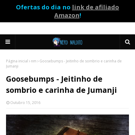
Ofertas do dia no
link de afiliado
Amazon
!
Página inicial
nm
Goosebumps - Jeitinho de sombrio e carinha de
Jumanji
Goosebumps - Jeitinho de
sombrio e carinha de Jumanji
Outubro 15, 2016