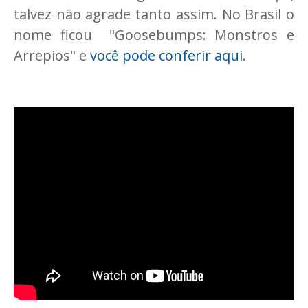
talvez não agrade tanto assim. No Brasil o
nome ficou "Goosebumps: Monstros e
Arrepios" e
você pode conferir aqui
.