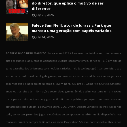
do diretor, que eplica o motivo de ser
diferente
July 26, 2026
Falece Sam Neill, ator de Jurassic Park que
marcou uma geração com papéis variados
July 14, 2026
SOBRE O BLOG NERD MALDITO:
Lançado em 2007, é focado em conteúdo nerd, com reviews e
dicas de games e assuntos relacionados a cultura pop como filmes, séries de TV. É um site de
games atualizado diariamente com notícias variadas, indo desde jogos grátis a tutoriais. Usa o
estilo mais tradicional de blog de games, ao invés do estilo de portal de notícias de games e
assuntos geek e nerd em geral como o Jovem Nerd, IGN Brasil, Game Vicio, Ovicio, Omelete,
entre outros sites de informações sobre video games. Sendo assim, costuma ter um toque
mais pessoal. As notícias de jogos de PC são mais padrões por aqui, com dicas sobre as
plataformas como Steam, Epic Games Store, GOG, Origin, Ubisoft Connect e outras. Apesar de
tudo, como boa parte dos jogos eletrônicos de computador também estão disponíveis nos
consoles, também sempre terão notícias sobre Playstation 5 (e PS4), notícias sobre Xbox Series