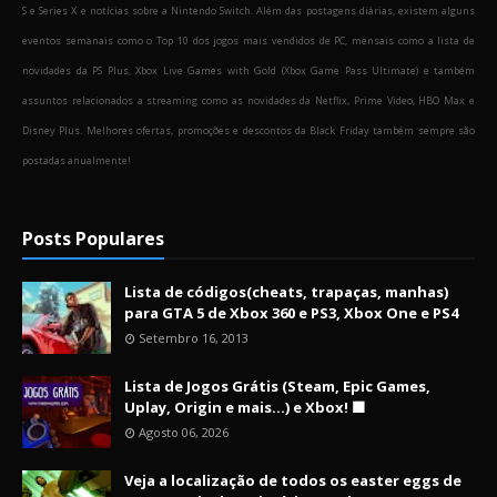
S e Series X e notícias sobre a Nintendo Switch. Além das postagens diárias, existem alguns
eventos semanais como o Top 10 dos jogos mais vendidos de PC, mensais como a lista de
novidades da PS Plus, Xbox Live Games with Gold (Xbox Game Pass Ultimate) e também
assuntos relacionados a streaming como as novidades da Netflix, Prime Video, HBO Max e
Disney Plus. Melhores ofertas, promoções e descontos da Black Friday também sempre são
postadas anualmente!
Posts Populares
Lista de códigos(cheats, trapaças, manhas)
para GTA 5 de Xbox 360 e PS3, Xbox One e PS4
Setembro 16, 2013
Lista de Jogos Grátis (Steam, Epic Games,
Uplay, Origin e mais...) e Xbox! 🟩
Agosto 06, 2026
Veja a localização de todos os easter eggs de