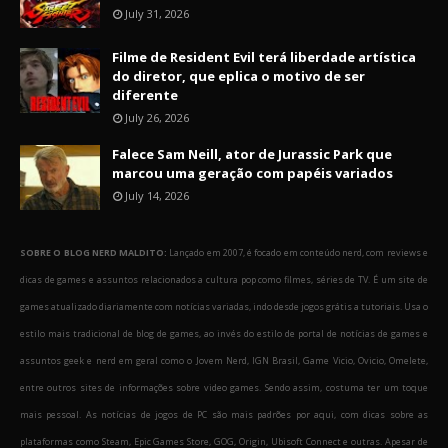
July 31, 2026
Filme de Resident Evil terá liberdade artística
do diretor, que eplica o motivo de ser
diferente
July 26, 2026
Falece Sam Neill, ator de Jurassic Park que
marcou uma geração com papéis variados
July 14, 2026
SOBRE O BLOG NERD MALDITO:
Lançado em 2007, é focado em conteúdo nerd, com reviews e
dicas de games e assuntos relacionados a cultura pop como filmes, séries de TV. É um site de
games atualizado diariamente com notícias variadas, indo desde jogos grátis a tutoriais. Usa o
estilo mais tradicional de blog de games, ao invés do estilo de portal de notícias de games e
assuntos geek e nerd em geral como o Jovem Nerd, IGN Brasil, Game Vicio, Ovicio, Omelete,
entre outros sites de informações sobre video games. Sendo assim, costuma ter um toque
mais pessoal. As notícias de jogos de PC são mais padrões por aqui, com dicas sobre as
plataformas como Steam, Epic Games Store, GOG, Origin, Ubisoft Connect e outras. Apesar de