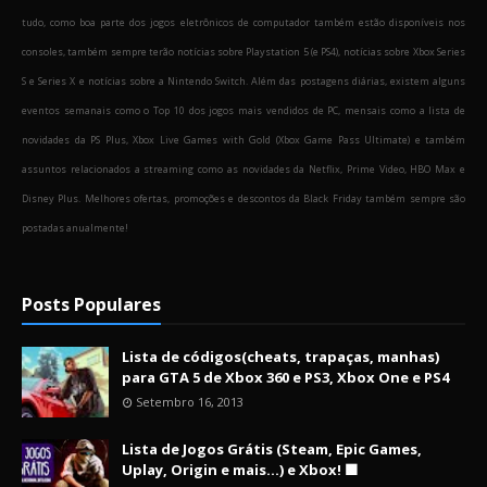
tudo, como boa parte dos jogos eletrônicos de computador também estão disponíveis nos
consoles, também sempre terão notícias sobre Playstation 5 (e PS4), notícias sobre Xbox Series
S e Series X e notícias sobre a Nintendo Switch. Além das postagens diárias, existem alguns
eventos semanais como o Top 10 dos jogos mais vendidos de PC, mensais como a lista de
novidades da PS Plus, Xbox Live Games with Gold (Xbox Game Pass Ultimate) e também
assuntos relacionados a streaming como as novidades da Netflix, Prime Video, HBO Max e
Disney Plus. Melhores ofertas, promoções e descontos da Black Friday também sempre são
postadas anualmente!
Posts Populares
Lista de códigos(cheats, trapaças, manhas)
para GTA 5 de Xbox 360 e PS3, Xbox One e PS4
Setembro 16, 2013
Lista de Jogos Grátis (Steam, Epic Games,
Uplay, Origin e mais...) e Xbox! 🟩