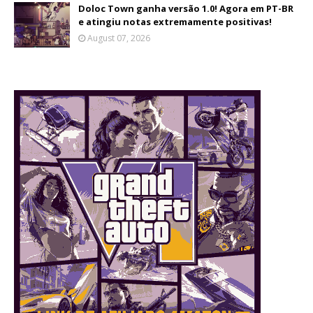
Doloc Town ganha versão 1.0! Agora em PT-BR
e atingiu notas extremamente positivas!
August 07, 2026