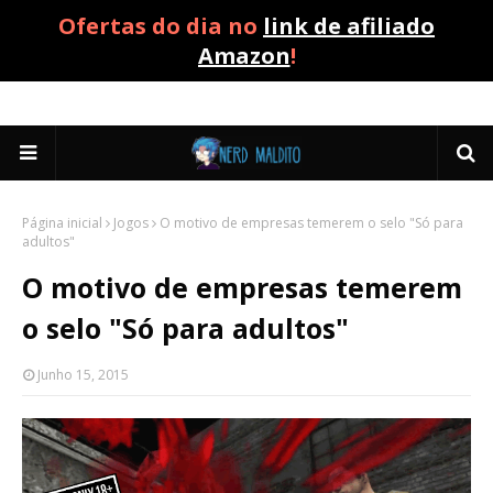
Ofertas do dia no
link de afiliado
Amazon
!
Página inicial
Jogos
O motivo de empresas temerem o selo "Só para
adultos"
O motivo de empresas temerem
o selo "Só para adultos"
Junho 15, 2015