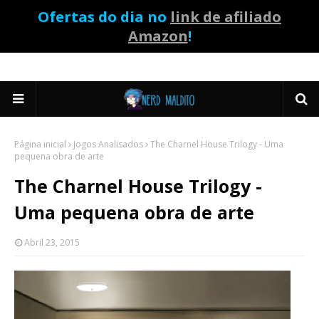
Ofertas do dia no
link de afiliado
Amazon
!
Página inicial
Jogos Analisados
The Charnel House Trilogy - Uma
pequena obra de arte
The Charnel House Trilogy -
Uma pequena obra de arte
Abril 23, 2015