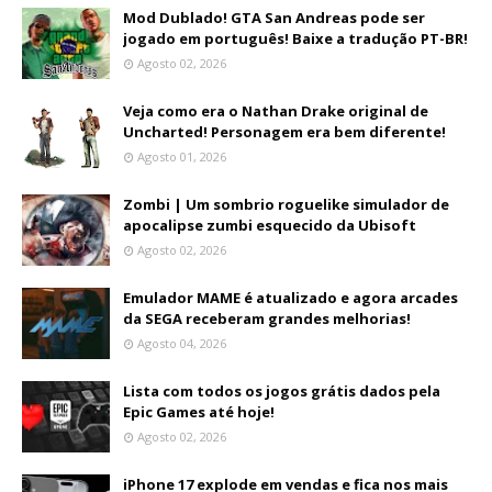
Mod Dublado! GTA San Andreas pode ser
jogado em português! Baixe a tradução PT-BR!
Agosto 02, 2026
Veja como era o Nathan Drake original de
Uncharted! Personagem era bem diferente!
Agosto 01, 2026
Zombi | Um sombrio roguelike simulador de
apocalipse zumbi esquecido da Ubisoft
Agosto 02, 2026
Emulador MAME é atualizado e agora arcades
da SEGA receberam grandes melhorias!
Agosto 04, 2026
Lista com todos os jogos grátis dados pela
Epic Games até hoje!
Agosto 02, 2026
iPhone 17 explode em vendas e fica nos mais