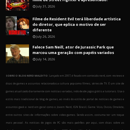
July 31, 2026
Filme de Resident Evil terá liberdade artística
do diretor, que eplica o motivo de ser
diferente
July 26, 2026
Falece Sam Neill, ator de Jurassic Park que
marcou uma geração com papéis variados
July 14, 2026
SOBRE O BLOG NERD MALDITO:
Lançado em 2007, é focado em conteúdo nerd, com reviews e
dicas de games e assuntos relacionados a cultura pop como filmes, séries de TV. É um site de
games atualizado diariamente com notícias variadas, indo desde jogos grátis a tutoriais. Usa o
estilo mais tradicional de blog de games, ao invés do estilo de portal de notícias de games e
assuntos geek e nerd em geral como o Jovem Nerd, IGN Brasil, Game Vicio, Ovicio, Omelete,
entre outros sites de informações sobre video games. Sendo assim, costuma ter um toque
mais pessoal. As notícias de jogos de PC são mais padrões por aqui, com dicas sobre as