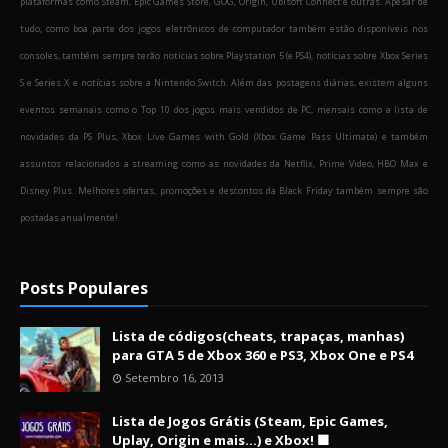
plataformas como Steam, Epic Games Store, GOG, Origin, Ubisoft Connect e outras. Apesar de
tudo, como boa parte dos jogos eletrônicos de computador também estão disponíveis nos
consoles, também sempre terão notícias sobre Playstation 5 (e PS4), notícias sobre Xbox Series
S e Series X e notícias sobre a Nintendo Switch. Além das postagens diárias, existem alguns
eventos semanais como o Top 10 dos jogos mais vendidos de PC, mensais como a lista de
novidades da PS Plus, Xbox Live Games with Gold (Xbox Game Pass Ultimate) e também
assuntos relacionados a streaming como as novidades da Netflix, Prime Video, HBO Max e
Disney Plus. Melhores ofertas, promoções e descontos da Black Friday também sempre são
postadas anualmente!
Posts Populares
Lista de códigos(cheats, trapaças, manhas)
para GTA 5 de Xbox 360 e PS3, Xbox One e PS4
Setembro 16, 2013
Lista de Jogos Grátis (Steam, Epic Games,
Uplay, Origin e mais...) e Xbox! 🟩