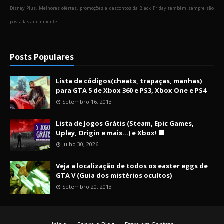
Disney Plus. Melhores ofertas, promoções e descontos da Black Friday também sempre são
postadas anualmente!
Posts Populares
Lista de códigos(cheats, trapaças, manhas)
para GTA 5 de Xbox 360 e PS3, Xbox One e PS4
Setembro 16, 2013
Lista de Jogos Grátis (Steam, Epic Games,
Uplay, Origin e mais...) e Xbox! 🟩
Julho 30, 2026
Veja a localização de todos os easter eggs de
GTA V (Guia dos mistérios ocultos)
Setembro 20, 2013