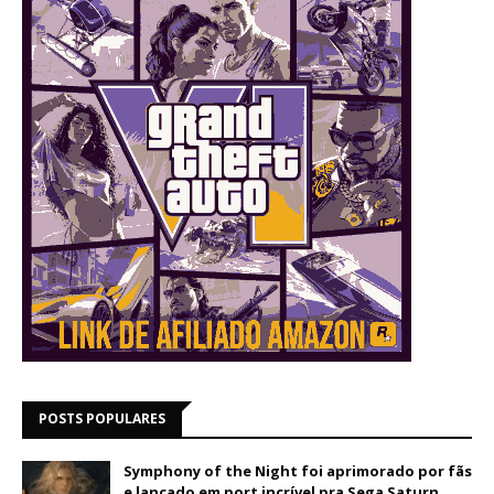
POSTS POPULARES
Symphony of the Night foi aprimorado por fãs
e lançado em port incrível pra Sega Saturn