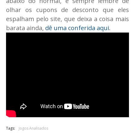
abaixo do normal, e sempre lembre de
olhar os cupons de desconto que eles
espalham pelo site, que deixa a coisa mais
barata ainda,
dê uma conferida aqui
.
Tags:
Jogos Analisados