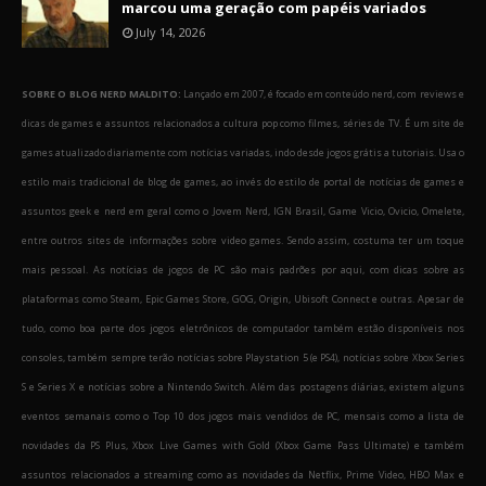
marcou uma geração com papéis variados
July 14, 2026
SOBRE O BLOG NERD MALDITO:
Lançado em 2007, é focado em conteúdo nerd, com reviews e
dicas de games e assuntos relacionados a cultura pop como filmes, séries de TV. É um site de
games atualizado diariamente com notícias variadas, indo desde jogos grátis a tutoriais. Usa o
estilo mais tradicional de blog de games, ao invés do estilo de portal de notícias de games e
assuntos geek e nerd em geral como o Jovem Nerd, IGN Brasil, Game Vicio, Ovicio, Omelete,
entre outros sites de informações sobre video games. Sendo assim, costuma ter um toque
mais pessoal. As notícias de jogos de PC são mais padrões por aqui, com dicas sobre as
plataformas como Steam, Epic Games Store, GOG, Origin, Ubisoft Connect e outras. Apesar de
tudo, como boa parte dos jogos eletrônicos de computador também estão disponíveis nos
consoles, também sempre terão notícias sobre Playstation 5 (e PS4), notícias sobre Xbox Series
S e Series X e notícias sobre a Nintendo Switch. Além das postagens diárias, existem alguns
eventos semanais como o Top 10 dos jogos mais vendidos de PC, mensais como a lista de
novidades da PS Plus, Xbox Live Games with Gold (Xbox Game Pass Ultimate) e também
assuntos relacionados a streaming como as novidades da Netflix, Prime Video, HBO Max e