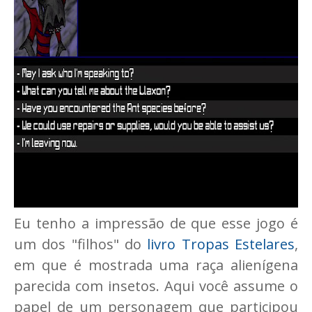
Eu tenho a impressão de que esse jogo é
um dos "filhos" do
livro Tropas Estelares
,
em que é mostrada uma raça alienígena
parecida com insetos. Aqui você assume o
papel de um personagem que participou