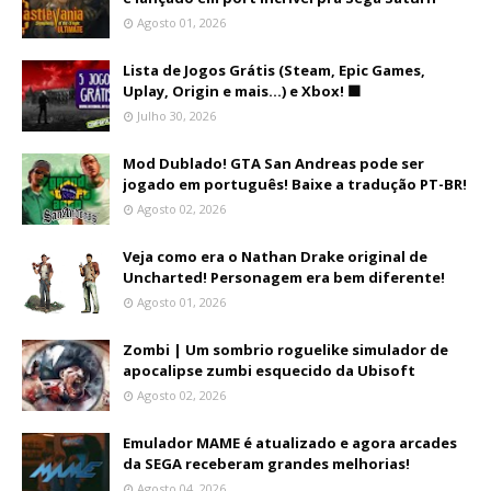
Agosto 01, 2026
Lista de Jogos Grátis (Steam, Epic Games,
Uplay, Origin e mais...) e Xbox! 🟩
Julho 30, 2026
Mod Dublado! GTA San Andreas pode ser
jogado em português! Baixe a tradução PT-BR!
Agosto 02, 2026
Veja como era o Nathan Drake original de
Uncharted! Personagem era bem diferente!
Agosto 01, 2026
Zombi | Um sombrio roguelike simulador de
apocalipse zumbi esquecido da Ubisoft
Agosto 02, 2026
Emulador MAME é atualizado e agora arcades
da SEGA receberam grandes melhorias!
Agosto 04, 2026