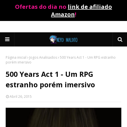
Ofertas do dia no
link de afiliado
Amazon
!
Página inicial
Jogos Analisados
500 Years Act 1 - Um RPG estranho
porém imersivo
500 Years Act 1 - Um RPG
estranho porém imersivo
Abril 26, 2015