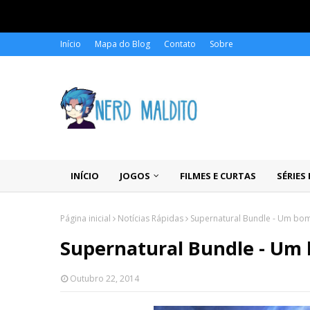
Início
Mapa do Blog
Contato
Sobre
INÍCIO
JOGOS
FILMES E CURTAS
SÉRIES
Página inicial
Notícias Rápidas
Supernatural Bundle - Um bo
Supernatural Bundle - Um
Outubro 22, 2014