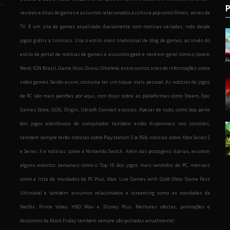
P
reviews e dicas de games e assuntos relacionados a cultura pop como filmes, séries de
TV. É um site de games atualizado diariamente com notícias variadas, indo desde
jogos grátis a tutoriais. Usa o estilo mais tradicional de blog de games, ao invés do
estilo de portal de notícias de games e assuntos geek e nerd em geral como o Jovem
Nerd, IGN Brasil, Game Vicio, Ovicio, Omelete, entre outros sites de informações sobre
o
video games. Sendo assim, costuma ter um toque mais pessoal. As notícias de jogos
de PC são mais padrões por aqui, com dicas sobre as plataformas como Steam, Epic
Games Store, GOG, Origin, Ubisoft Connect e outras. Apesar de tudo, como boa parte
dos jogos eletrônicos de computador também estão disponíveis nos consoles,
também sempre terão notícias sobre Playstation 5 (e PS4), notícias sobre Xbox Series S
e Series X e notícias sobre a Nintendo Switch. Além das postagens diárias, existem
alguns eventos semanais como o Top 10 dos jogos mais vendidos de PC, mensais
como a lista de novidades da PS Plus, Xbox Live Games with Gold (Xbox Game Pass
Ultimate) e também assuntos relacionados a streaming como as novidades da
Netflix, Prime Video, HBO Max e Disney Plus. Melhores ofertas, promoções e
descontos da Black Friday também sempre são postadas anualmente!