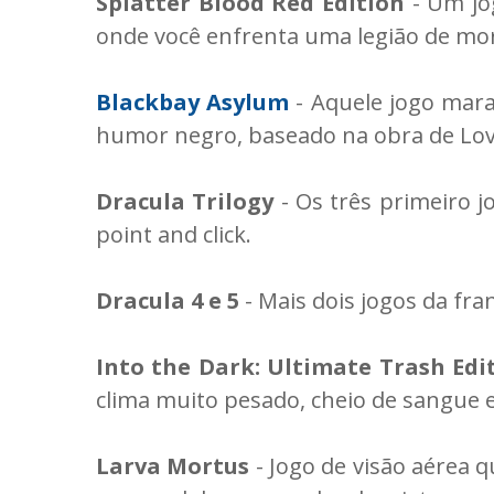
Splatter Blood Red Edition
- Um jog
onde você enfrenta uma legião de mor
Blackbay Asylum
- Aquele jogo mara
humor negro, baseado na obra de Lov
Dracula Trilogy
- Os três primeiro j
point and click.
Dracula 4 e 5
- Mais dois jogos da fr
Into the Dark: Ultimate Trash Edi
clima muito pesado, cheio de sangue
Larva Mortus
- Jogo de visão aérea q