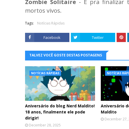
Zombie Solitaire
- E pra finalizar
mortos vivos.
Tags:
Notícias Rápidas
Facebook
Twitter
TALVEZ VOCÊ GOSTE DESTAS POSTAGENS
NOTÍCIAS RÁPIDAS
NOTÍCIAS RÁP
Aniversário do blog Nerd Maldito!
Aniversário d
18 anos, finalmente ele pode
Maldito
dirigir!
December 27,
December 28, 2025