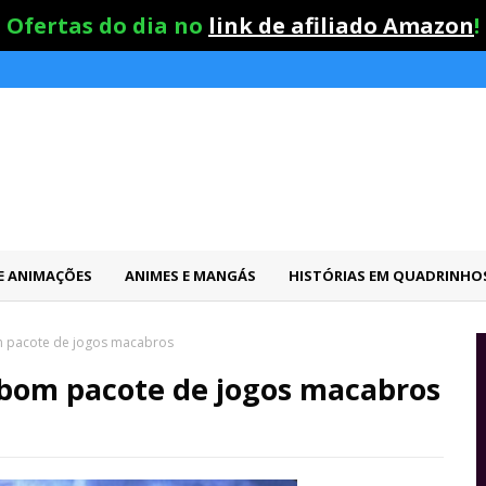
Ofertas do dia no
link de afiliado Amazon
!
 E ANIMAÇÕES
ANIMES E MANGÁS
HISTÓRIAS EM QUADRINHO
m pacote de jogos macabros
 bom pacote de jogos macabros