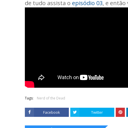
de tudo assista o
episódio 03
, e então
Tags:
Nerd of the Dead
Facebook
Twitter