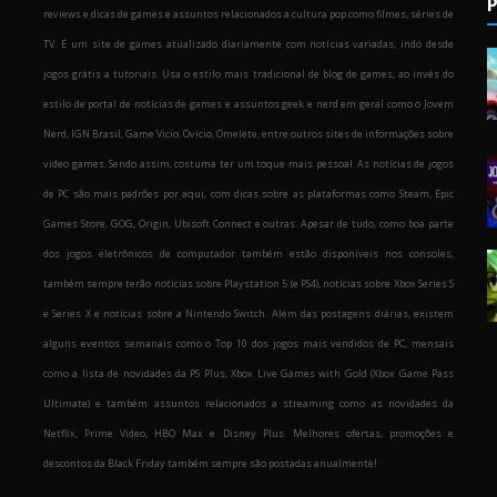
P
reviews e dicas de games e assuntos relacionados a cultura pop como filmes, séries de
TV. É um site de games atualizado diariamente com notícias variadas, indo desde
jogos grátis a tutoriais. Usa o estilo mais tradicional de blog de games, ao invés do
estilo de portal de notícias de games e assuntos geek e nerd em geral como o Jovem
Nerd, IGN Brasil, Game Vicio, Ovicio, Omelete, entre outros sites de informações sobre
o
video games. Sendo assim, costuma ter um toque mais pessoal. As notícias de jogos
de PC são mais padrões por aqui, com dicas sobre as plataformas como Steam, Epic
Games Store, GOG, Origin, Ubisoft Connect e outras. Apesar de tudo, como boa parte
dos jogos eletrônicos de computador também estão disponíveis nos consoles,
também sempre terão notícias sobre Playstation 5 (e PS4), notícias sobre Xbox Series S
e Series X e notícias sobre a Nintendo Switch. Além das postagens diárias, existem
alguns eventos semanais como o Top 10 dos jogos mais vendidos de PC, mensais
como a lista de novidades da PS Plus, Xbox Live Games with Gold (Xbox Game Pass
Ultimate) e também assuntos relacionados a streaming como as novidades da
Netflix, Prime Video, HBO Max e Disney Plus. Melhores ofertas, promoções e
descontos da Black Friday também sempre são postadas anualmente!