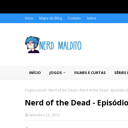
Início
Mapa do Blog
Contato
Sobre
INÍCIO
JOGOS
FILMES E CURTAS
SÉRIES
Página inicial
Nerd of the Dead
Nerd of the Dead - Episódio 
Nerd of the Dead - Episódio
Setembro 23, 2013