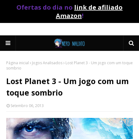
Ofertas do dia no
link de afiliado
Amazon
!
Página inicial
Jogos Analisados
Lost Planet 3 - Um jogo com um toque
sombrio
Lost Planet 3 - Um jogo com um
toque sombrio
Setembro 06, 2013