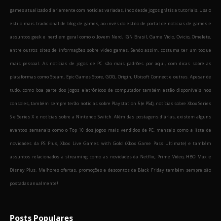
games atualizado diariamente com notícias variadas, indo desde jogos grátis a tutoriais. Usa o
estilo mais tradicional de blog de games, ao invés do estilo de portal de notícias de games e
assuntos geek e nerd em geral como o Jovem Nerd, IGN Brasil, Game Vicio, Ovicio, Omelete,
entre outros sites de informações sobre video games. Sendo assim, costuma ter um toque
mais pessoal. As notícias de jogos de PC são mais padrões por aqui, com dicas sobre as
plataformas como Steam, Epic Games Store, GOG, Origin, Ubisoft Connect e outras. Apesar de
tudo, como boa parte dos jogos eletrônicos de computador também estão disponíveis nos
consoles, também sempre terão notícias sobre Playstation 5 (e PS4), notícias sobre Xbox Series
S e Series X e notícias sobre a Nintendo Switch. Além das postagens diárias, existem alguns
eventos semanais como o Top 10 dos jogos mais vendidos de PC, mensais como a lista de
novidades da PS Plus, Xbox Live Games with Gold (Xbox Game Pass Ultimate) e também
assuntos relacionados a streaming como as novidades da Netflix, Prime Video, HBO Max e
Disney Plus. Melhores ofertas, promoções e descontos da Black Friday também sempre são
postadas anualmente!
Posts Populares