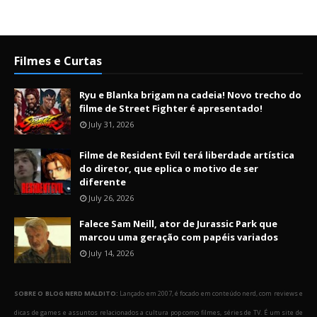
Filmes e Curtas
Ryu e Blanka brigam na cadeia! Novo trecho do
filme de Street Fighter é apresentado!
July 31, 2026
Filme de Resident Evil terá liberdade artística
do diretor, que eplica o motivo de ser
diferente
July 26, 2026
Falece Sam Neill, ator de Jurassic Park que
marcou uma geração com papéis variados
July 14, 2026
SOBRE O BLOG NERD MALDITO:
Lançado em 2007, é focado em conteúdo nerd, com reviews e
dicas de games e assuntos relacionados a cultura pop como filmes, séries de TV. É um site de