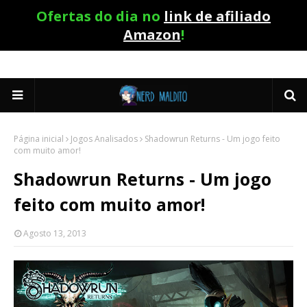
Ofertas do dia no
link de afiliado
Amazon
!
Página inicial
Jogos Analisados
Shadowrun Returns - Um jogo feito
com muito amor!
Shadowrun Returns - Um jogo
feito com muito amor!
Agosto 13, 2013