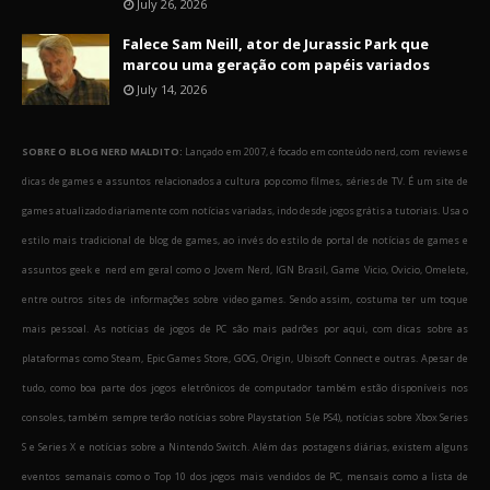
July 26, 2026
Falece Sam Neill, ator de Jurassic Park que
marcou uma geração com papéis variados
July 14, 2026
SOBRE O BLOG NERD MALDITO:
Lançado em 2007, é focado em conteúdo nerd, com reviews e
dicas de games e assuntos relacionados a cultura pop como filmes, séries de TV. É um site de
games atualizado diariamente com notícias variadas, indo desde jogos grátis a tutoriais. Usa o
estilo mais tradicional de blog de games, ao invés do estilo de portal de notícias de games e
assuntos geek e nerd em geral como o Jovem Nerd, IGN Brasil, Game Vicio, Ovicio, Omelete,
entre outros sites de informações sobre video games. Sendo assim, costuma ter um toque
mais pessoal. As notícias de jogos de PC são mais padrões por aqui, com dicas sobre as
plataformas como Steam, Epic Games Store, GOG, Origin, Ubisoft Connect e outras. Apesar de
tudo, como boa parte dos jogos eletrônicos de computador também estão disponíveis nos
consoles, também sempre terão notícias sobre Playstation 5 (e PS4), notícias sobre Xbox Series
S e Series X e notícias sobre a Nintendo Switch. Além das postagens diárias, existem alguns
eventos semanais como o Top 10 dos jogos mais vendidos de PC, mensais como a lista de