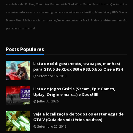
novidades da PS Plus, Xbox Live Games with Gold (Xbox Game Pass Ultimate) e também
assuntos relacionados a streaming como as novidades da Netflix, Prime Video, HBO Max e
Disney Plus. Melhores ofertas, promoções e descontos da Black Friday também sempre são
postadas anualmente!
Posts Populares
Lista de códigos(cheats, trapaças, manhas)
para GTA 5 de Xbox 360 e PS3, Xbox One e PS4
Setembro 16, 2013
Lista de Jogos Grátis (Steam, Epic Games,
Uplay, Origin e mais...) e Xbox! 🟩
Julho 30, 2026
Veja a localização de todos os easter eggs de
GTA V (Guia dos mistérios ocultos)
Setembro 20, 2013