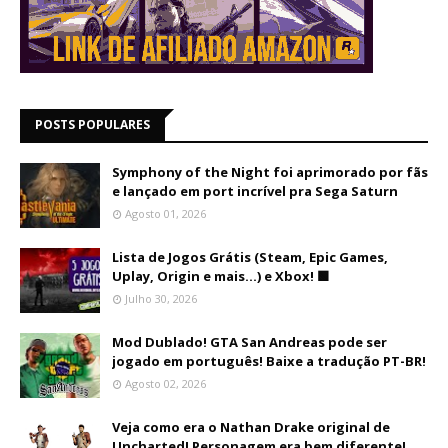
POSTS POPULARES
Symphony of the Night foi aprimorado por fãs
e lançado em port incrível pra Sega Saturn
Agosto 01, 2026
Lista de Jogos Grátis (Steam, Epic Games,
Uplay, Origin e mais...) e Xbox! 🟩
Julho 30, 2026
Mod Dublado! GTA San Andreas pode ser
jogado em português! Baixe a tradução PT-BR!
Agosto 02, 2026
Veja como era o Nathan Drake original de
Uncharted! Personagem era bem diferente!