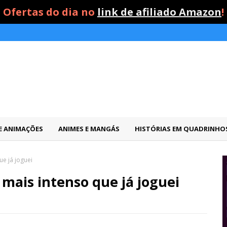
Ofertas do dia no
link de afiliado Amazon
!
 E ANIMAÇÕES
ANIMES E MANGÁS
HISTÓRIAS EM QUADRINHO
e já joguei
mais intenso que já joguei