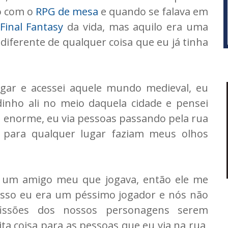
o com o
RPG de mesa
e quando se falava em
Final Fantasy
da vida, mas aquilo era uma
iferente de qualquer coisa que eu já tinha
gar e acessei aquele mundo medieval, eu
nho ali no meio daquela cidade e pensei
a enorme, eu via pessoas passando pela rua
r para qualquer lugar faziam meus olhos
a um amigo meu que jogava, então ele me
isso eu era um péssimo jogador e nós não
fissões dos nossos personagens serem
a coisa para as pessoas que eu via na rua,