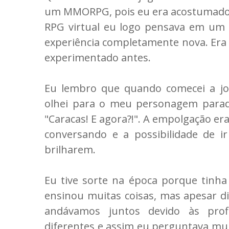
um MMORPG, pois eu era acostumad
RPG virtual eu logo pensava em um
experiência completamente nova. Era d
experimentado antes.
Eu lembro que quando comecei a jo
olhei para o meu personagem paradi
"Caracas! E agora?!". A empolgação er
conversando e a possibilidade de i
brilharem.
Eu tive sorte na época porque tinh
ensinou muitas coisas, mas apesar d
andávamos juntos devido às pro
diferentes e assim eu perguntava muit