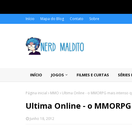
Início
Mapa do Blog
Contato
Sobre
INÍCIO
JOGOS
FILMES E CURTAS
SÉRIES
Página inicial
MMO
Ultima Online - o MMORPG mais intenso qu
Ultima Online - o MMORPG 
Junho 18, 2012