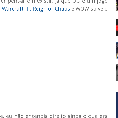
r pensar em existir, já que UO é um jogo
s
Warcraft III: Reign of Chaos
e WOW só veio
, eu não entendia direito ainda o que era