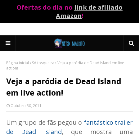
Ofertas do dia no
link de afiliado
Amazon
!
Página inicial
Só tosqueira
Veja a paródia de Dead Island em live
action!
Veja a paródia de Dead Island
em live action!
Outubro 30, 2011
Um grupo de fãs pegou o
fantástico trailer
de Dead Island
, que mostra uma