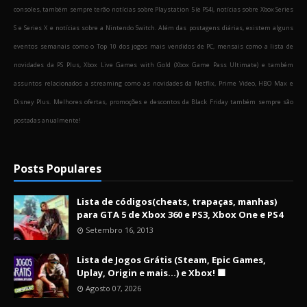
consoles, também sempre terão notícias sobre Playstation 5 (e PS4), notícias sobre Xbox Series
S e Series X e notícias sobre a Nintendo Switch. Além das postagens diárias, existem alguns
eventos semanais como o Top 10 dos jogos mais vendidos de PC, mensais como a lista de
novidades da PS Plus, Xbox Live Games with Gold (Xbox Game Pass Ultimate) e também
assuntos relacionados a streaming como as novidades da Netflix, Prime Video, HBO Max e
Disney Plus. Melhores ofertas, promoções e descontos da Black Friday também sempre são
postadas anualmente!
Posts Populares
Lista de códigos(cheats, trapaças, manhas)
para GTA 5 de Xbox 360 e PS3, Xbox One e PS4
Setembro 16, 2013
Lista de Jogos Grátis (Steam, Epic Games,
Uplay, Origin e mais...) e Xbox! 🟩
Agosto 07, 2026