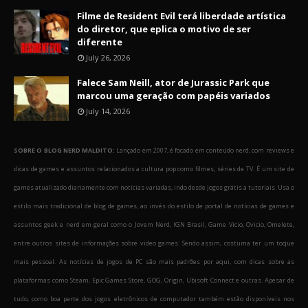
Filme de Resident Evil terá liberdade artística
do diretor, que eplica o motivo de ser
diferente
July 26, 2026
Falece Sam Neill, ator de Jurassic Park que
marcou uma geração com papéis variados
July 14, 2026
SOBRE O BLOG NERD MALDITO:
Lançado em 2007, é focado em conteúdo nerd, com reviews e
dicas de games e assuntos relacionados a cultura pop como filmes, séries de TV. É um site de
games atualizado diariamente com notícias variadas, indo desde jogos grátis a tutoriais. Usa o
estilo mais tradicional de blog de games, ao invés do estilo de portal de notícias de games e
assuntos geek e nerd em geral como o Jovem Nerd, IGN Brasil, Game Vicio, Ovicio, Omelete,
entre outros sites de informações sobre video games. Sendo assim, costuma ter um toque
mais pessoal. As notícias de jogos de PC são mais padrões por aqui, com dicas sobre as
plataformas como Steam, Epic Games Store, GOG, Origin, Ubisoft Connect e outras. Apesar de
tudo, como boa parte dos jogos eletrônicos de computador também estão disponíveis nos