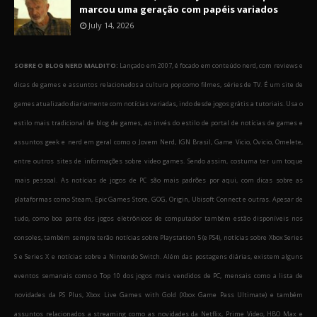
marcou uma geração com papéis variados
July 14, 2026
SOBRE O BLOG NERD MALDITO:
Lançado em 2007, é focado em conteúdo nerd, com reviews e
dicas de games e assuntos relacionados a cultura pop como filmes, séries de TV. É um site de
games atualizado diariamente com notícias variadas, indo desde jogos grátis a tutoriais. Usa o
estilo mais tradicional de blog de games, ao invés do estilo de portal de notícias de games e
assuntos geek e nerd em geral como o Jovem Nerd, IGN Brasil, Game Vicio, Ovicio, Omelete,
entre outros sites de informações sobre video games. Sendo assim, costuma ter um toque
mais pessoal. As notícias de jogos de PC são mais padrões por aqui, com dicas sobre as
plataformas como Steam, Epic Games Store, GOG, Origin, Ubisoft Connect e outras. Apesar de
tudo, como boa parte dos jogos eletrônicos de computador também estão disponíveis nos
consoles, também sempre terão notícias sobre Playstation 5 (e PS4), notícias sobre Xbox Series
S e Series X e notícias sobre a Nintendo Switch. Além das postagens diárias, existem alguns
eventos semanais como o Top 10 dos jogos mais vendidos de PC, mensais como a lista de
novidades da PS Plus, Xbox Live Games with Gold (Xbox Game Pass Ultimate) e também
assuntos relacionados a streaming como as novidades da Netflix, Prime Video, HBO Max e