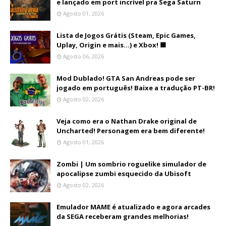
e lançado em port incrível pra Sega Saturn
Agosto 01, 2026
Lista de Jogos Grátis (Steam, Epic Games,
Uplay, Origin e mais...) e Xbox! 🟩
Agosto 06, 2026
Mod Dublado! GTA San Andreas pode ser
jogado em português! Baixe a tradução PT-BR!
Agosto 02, 2026
Veja como era o Nathan Drake original de
Uncharted! Personagem era bem diferente!
Agosto 01, 2026
Zombi | Um sombrio roguelike simulador de
apocalipse zumbi esquecido da Ubisoft
Agosto 02, 2026
Emulador MAME é atualizado e agora arcades
da SEGA receberam grandes melhorias!