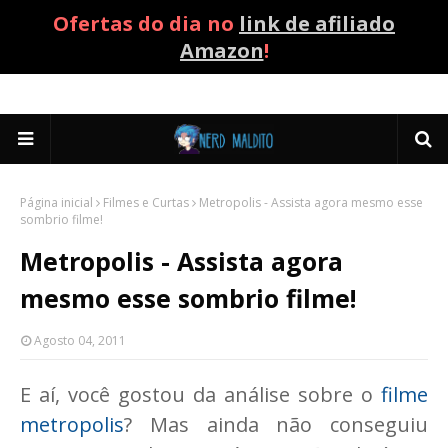
Ofertas do dia no
link de afiliado
Amazon
!
Página inicial
Filmes e Curtas
Metropolis - Assista agora mesmo esse
sombrio filme!
Metropolis - Assista agora
mesmo esse sombrio filme!
Agosto 04, 2011
E aí, você gostou da análise sobre o
filme
metropolis
? Mas ainda não conseguiu