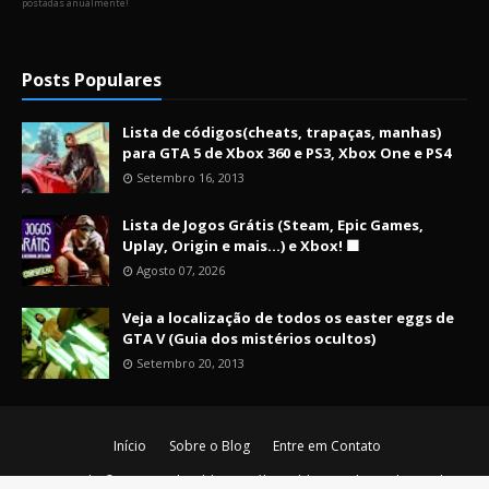
postadas anualmente!
Posts Populares
Lista de códigos(cheats, trapaças, manhas)
para GTA 5 de Xbox 360 e PS3, Xbox One e PS4
Setembro 16, 2013
Lista de Jogos Grátis (Steam, Epic Games,
Uplay, Origin e mais...) e Xbox! 🟩
Agosto 07, 2026
Veja a localização de todos os easter eggs de
GTA V (Guia dos mistérios ocultos)
Setembro 20, 2013
Início
Sobre o Blog
Entre em Contato
Copyright ©
2026
Nerd Maldito - O último blog nerd vivo da era de