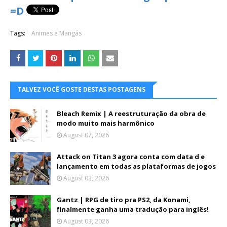
=D
Tags:
Animes e Mangás
TALVEZ VOCÊ GOSTE DESTAS POSTAGENS
Bleach Remix | A reestruturação da obra de
modo muito mais harmônico
August 07, 2026
Attack on Titan 3 agora conta com data d e
lançamento em todas as plataformas de jogos
August 03, 2026
Gantz | RPG de tiro pra PS2, da Konami,
finalmente ganha uma tradução para inglês!
August 03, 2026