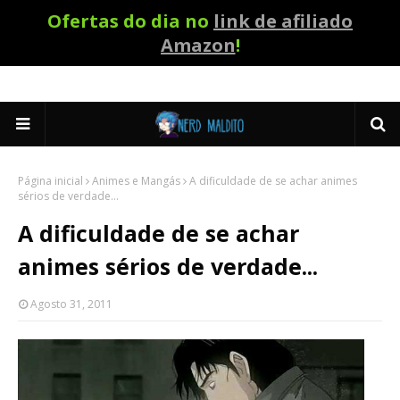
Ofertas do dia no
link de afiliado
Amazon
!
Página inicial
Animes e Mangás
A dificuldade de se achar animes
sérios de verdade...
A dificuldade de se achar
animes sérios de verdade...
Agosto 31, 2011