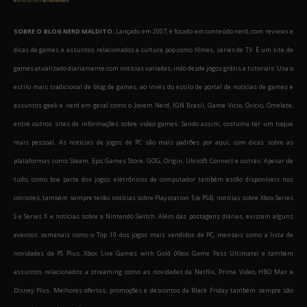
SOBRE O BLOG NERD MALDITO:
Lançado em 2007, é focado em conteúdo nerd, com reviews e
dicas de games e assuntos relacionados a cultura pop como filmes, séries de TV. É um site de
games atualizado diariamente com notícias variadas, indo desde jogos grátis a tutoriais. Usa o
estilo mais tradicional de blog de games, ao invés do estilo de portal de notícias de games e
assuntos geek e nerd em geral como o Jovem Nerd, IGN Brasil, Game Vicio, Ovicio, Omelete,
entre outros sites de informações sobre video games. Sendo assim, costuma ter um toque
mais pessoal. As notícias de jogos de PC são mais padrões por aqui, com dicas sobre as
plataformas como Steam, Epic Games Store, GOG, Origin, Ubisoft Connect e outras. Apesar de
tudo, como boa parte dos jogos eletrônicos de computador também estão disponíveis nos
consoles, também sempre terão notícias sobre Playstation 5 (e PS4), notícias sobre Xbox Series
S e Series X e notícias sobre a Nintendo Switch. Além das postagens diárias, existem alguns
eventos semanais como o Top 10 dos jogos mais vendidos de PC, mensais como a lista de
novidades da PS Plus, Xbox Live Games with Gold (Xbox Game Pass Ultimate) e também
assuntos relacionados a streaming como as novidades da Netflix, Prime Video, HBO Max e
Disney Plus. Melhores ofertas, promoções e descontos da Black Friday também sempre são