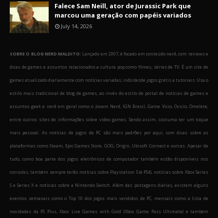
Falece Sam Neill, ator de Jurassic Park que
marcou uma geração com papéis variados
July 14, 2026
SOBRE O BLOG NERD MALDITO:
Lançado em 2007, é focado em conteúdo nerd, com reviews e
dicas de games e assuntos relacionados a cultura pop como filmes, séries de TV. É um site de
games atualizado diariamente com notícias variadas, indo desde jogos grátis a tutoriais. Usa o
estilo mais tradicional de blog de games, ao invés do estilo de portal de notícias de games e
assuntos geek e nerd em geral como o Jovem Nerd, IGN Brasil, Game Vicio, Ovicio, Omelete,
entre outros sites de informações sobre video games. Sendo assim, costuma ter um toque
mais pessoal. As notícias de jogos de PC são mais padrões por aqui, com dicas sobre as
plataformas como Steam, Epic Games Store, GOG, Origin, Ubisoft Connect e outras. Apesar de
tudo, como boa parte dos jogos eletrônicos de computador também estão disponíveis nos
consoles, também sempre terão notícias sobre Playstation 5 (e PS4), notícias sobre Xbox Series
S e Series X e notícias sobre a Nintendo Switch. Além das postagens diárias, existem alguns
eventos semanais como o Top 10 dos jogos mais vendidos de PC, mensais como a lista de
novidades da PS Plus, Xbox Live Games with Gold (Xbox Game Pass Ultimate) e também