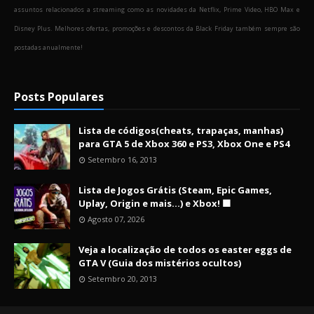
assuntos relacionados a streaming como as novidades da Netflix, Prime Video, HBO Max e
Disney Plus. Melhores ofertas, promoções e descontos da Black Friday também sempre são
postadas anualmente!
Posts Populares
Lista de códigos(cheats, trapaças, manhas)
para GTA 5 de Xbox 360 e PS3, Xbox One e PS4
Setembro 16, 2013
Lista de Jogos Grátis (Steam, Epic Games,
Uplay, Origin e mais...) e Xbox! 🟩
Agosto 07, 2026
Veja a localização de todos os easter eggs de
GTA V (Guia dos mistérios ocultos)
Setembro 20, 2013