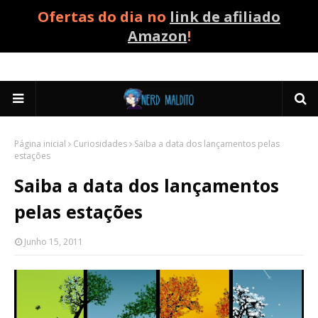
Ofertas do dia no
link de afiliado
Amazon
!
Página inicial
Curiosidades
Saiba a data dos lançamentos pelas
estações
Saiba a data dos lançamentos
pelas estações
Junho 15, 2011