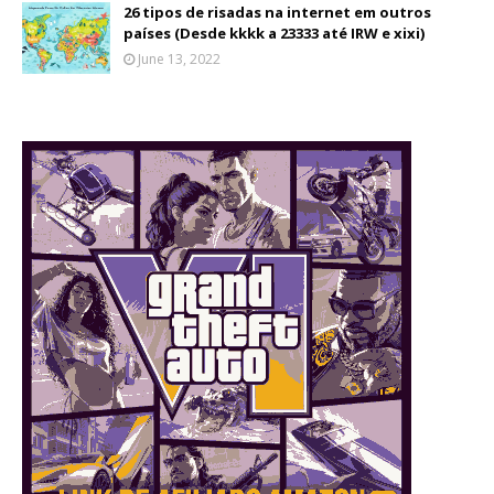
26 tipos de risadas na internet em outros
países (Desde kkkk a 23333 até IRW e xixi)
June 13, 2022