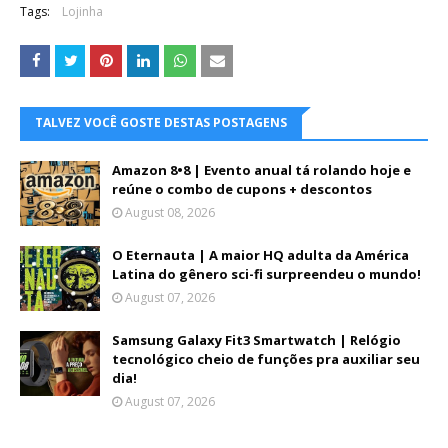
Tags:
Lojinha
TALVEZ VOCÊ GOSTE DESTAS POSTAGENS
Amazon 8•8 | Evento anual tá rolando hoje e
reúne o combo de cupons + descontos
August 08, 2026
O Eternauta | A maior HQ adulta da América
Latina do gênero sci-fi surpreendeu o mundo!
August 07, 2026
Samsung Galaxy Fit3 Smartwatch | Relógio
tecnológico cheio de funções pra auxiliar seu
dia!
August 07, 2026