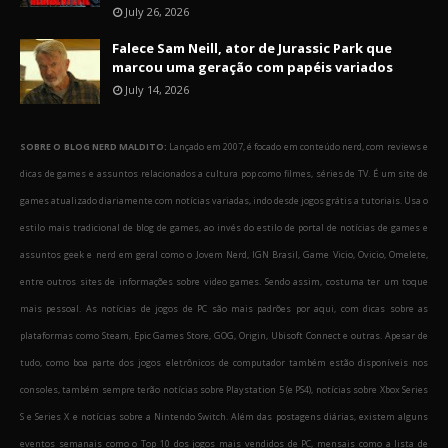
July 26, 2026
Falece Sam Neill, ator de Jurassic Park que
marcou uma geração com papéis variados
July 14, 2026
SOBRE O BLOG NERD MALDITO:
Lançado em 2007, é focado em conteúdo nerd, com reviews e
dicas de games e assuntos relacionados a cultura pop como filmes, séries de TV. É um site de
games atualizado diariamente com notícias variadas, indo desde jogos grátis a tutoriais. Usa o
estilo mais tradicional de blog de games, ao invés do estilo de portal de notícias de games e
assuntos geek e nerd em geral como o Jovem Nerd, IGN Brasil, Game Vicio, Ovicio, Omelete,
entre outros sites de informações sobre video games. Sendo assim, costuma ter um toque
mais pessoal. As notícias de jogos de PC são mais padrões por aqui, com dicas sobre as
plataformas como Steam, Epic Games Store, GOG, Origin, Ubisoft Connect e outras. Apesar de
tudo, como boa parte dos jogos eletrônicos de computador também estão disponíveis nos
consoles, também sempre terão notícias sobre Playstation 5 (e PS4), notícias sobre Xbox Series
S e Series X e notícias sobre a Nintendo Switch. Além das postagens diárias, existem alguns
eventos semanais como o Top 10 dos jogos mais vendidos de PC, mensais como a lista de