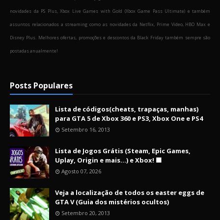
novidades da PS Plus, Xbox Live Games with Gold (Xbox Game Pass Ultimate) e também
assuntos relacionados a streaming como as novidades da Netflix, Prime Video, HBO Max e
Disney Plus. Melhores ofertas, promoções e descontos da Black Friday também sempre são
postadas anualmente!
Posts Populares
Lista de códigos(cheats, trapaças, manhas)
para GTA 5 de Xbox 360 e PS3, Xbox One e PS4
Setembro 16, 2013
Lista de Jogos Grátis (Steam, Epic Games,
Uplay, Origin e mais...) e Xbox! 🟩
Agosto 07, 2026
Veja a localização de todos os easter eggs de
GTA V (Guia dos mistérios ocultos)
Setembro 20, 2013