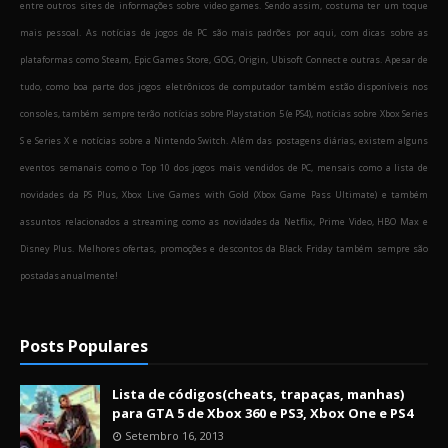
entre outros sites de informações sobre video games. Sendo assim, costuma ter um toque
mais pessoal. As notícias de jogos de PC são mais padrões por aqui, com dicas sobre as
plataformas como Steam, Epic Games Store, GOG, Origin, Ubisoft Connect e outras. Apesar de
tudo, como boa parte dos jogos eletrônicos de computador também estão disponíveis nos
consoles, também sempre terão notícias sobre Playstation 5 (e PS4), notícias sobre Xbox Series
S e Series X e notícias sobre a Nintendo Switch. Além das postagens diárias, existem alguns
eventos semanais como o Top 10 dos jogos mais vendidos de PC, mensais como a lista de
novidades da PS Plus, Xbox Live Games with Gold (Xbox Game Pass Ultimate) e também
assuntos relacionados a streaming como as novidades da Netflix, Prime Video, HBO Max e
Disney Plus. Melhores ofertas, promoções e descontos da Black Friday também sempre são
postadas anualmente!
Posts Populares
Lista de códigos(cheats, trapaças, manhas)
para GTA 5 de Xbox 360 e PS3, Xbox One e PS4
Setembro 16, 2013