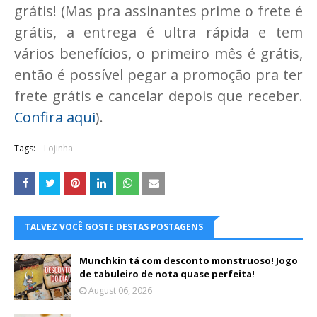
grátis! (Mas pra assinantes prime o frete é
grátis, a entrega é ultra rápida e tem
vários benefícios, o primeiro mês é grátis,
então é possível pegar a promoção pra ter
frete grátis e cancelar depois que receber.
Confira aqui
).
Tags:
Lojinha
TALVEZ VOCÊ GOSTE DESTAS POSTAGENS
Munchkin tá com desconto monstruoso! Jogo
de tabuleiro de nota quase perfeita!
August 06, 2026