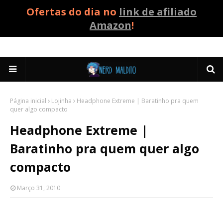
Ofertas do dia no
link de afiliado
Amazon
!
Página inicial
Lojinha
Headphone Extreme | Baratinho pra quem
quer algo compacto
Headphone Extreme |
Baratinho pra quem quer algo
compacto
Março 31, 2010