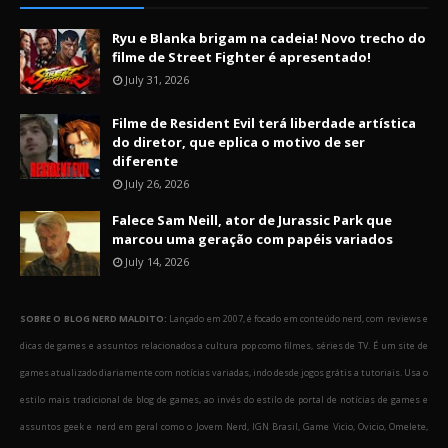
Ryu e Blanka brigam na cadeia! Novo trecho do
filme de Street Fighter é apresentado!
July 31, 2026
Filme de Resident Evil terá liberdade artística
do diretor, que eplica o motivo de ser
diferente
July 26, 2026
Falece Sam Neill, ator de Jurassic Park que
marcou uma geração com papéis variados
July 14, 2026
SOBRE O BLOG NERD MALDITO:
Lançado em 2007, é focado em conteúdo nerd, com reviews e
dicas de games e assuntos relacionados a cultura pop como filmes, séries de TV. É um site de
games atualizado diariamente com notícias variadas, indo desde jogos grátis a tutoriais. Usa o
estilo mais tradicional de blog de games, ao invés do estilo de portal de notícias de games e
assuntos geek e nerd em geral como o Jovem Nerd, IGN Brasil, Game Vicio, Ovicio, Omelete,