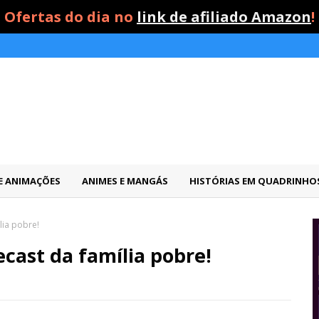
Ofertas do dia no
link de afiliado Amazon
!
 E ANIMAÇÕES
ANIMES E MANGÁS
HISTÓRIAS EM QUADRINHO
lia pobre!
cast da família pobre!