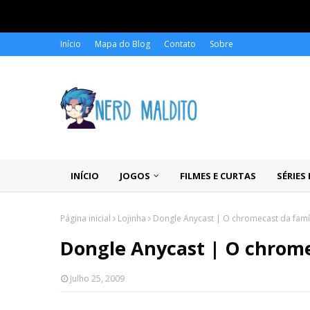
Início
Mapa do Blog
Contato
Sobre
INÍCIO
JOGOS
FILMES E CURTAS
SÉRIES
Página inicial
Lojinha
Dongle Anycast | O chromecast da famí
Dongle Anycast | O chrome
Julho 25, 2009