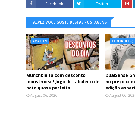
Facebook
Twitter
TALVEZ VOCÊ GOSTE DESTAS POSTAGENS
AMAZON
CONTROLES/J
Munchkin tá com desconto
DualSense Gh
monstruoso! Jogo de tabuleiro de
no preço com
nota quase perfeita!
edição especi
August 06, 2026
August 06, 202