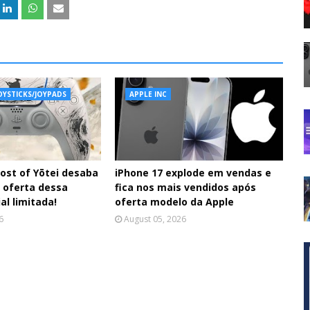
OYSTICKS/JOYPADS
APPLE INC
ost of Yōtei desaba
iPhone 17 explode em vendas e
 oferta dessa
fica nos mais vendidos após
al limitada!
oferta modelo da Apple
6
August 05, 2026