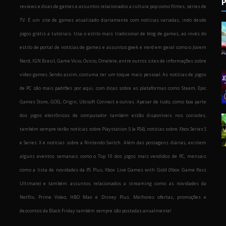
P
reviews e dicas de games e assuntos relacionados a cultura pop como filmes, séries de
TV. É um site de games atualizado diariamente com notícias variadas, indo desde
jogos grátis a tutoriais. Usa o estilo mais tradicional de blog de games, ao invés do
estilo de portal de notícias de games e assuntos geek e nerd em geral como o Jovem
Nerd, IGN Brasil, Game Vicio, Ovicio, Omelete, entre outros sites de informações sobre
o
video games. Sendo assim, costuma ter um toque mais pessoal. As notícias de jogos
de PC são mais padrões por aqui, com dicas sobre as plataformas como Steam, Epic
Games Store, GOG, Origin, Ubisoft Connect e outras. Apesar de tudo, como boa parte
dos jogos eletrônicos de computador também estão disponíveis nos consoles,
também sempre terão notícias sobre Playstation 5 (e PS4), notícias sobre Xbox Series S
e Series X e notícias sobre a Nintendo Switch. Além das postagens diárias, existem
alguns eventos semanais como o Top 10 dos jogos mais vendidos de PC, mensais
como a lista de novidades da PS Plus, Xbox Live Games with Gold (Xbox Game Pass
Ultimate) e também assuntos relacionados a streaming como as novidades da
Netflix, Prime Video, HBO Max e Disney Plus. Melhores ofertas, promoções e
descontos da Black Friday também sempre são postadas anualmente!