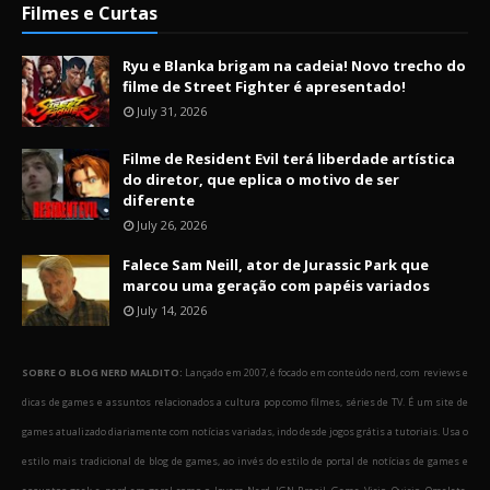
Filmes e Curtas
Ryu e Blanka brigam na cadeia! Novo trecho do
filme de Street Fighter é apresentado!
July 31, 2026
Filme de Resident Evil terá liberdade artística
do diretor, que eplica o motivo de ser
diferente
July 26, 2026
Falece Sam Neill, ator de Jurassic Park que
marcou uma geração com papéis variados
July 14, 2026
SOBRE O BLOG NERD MALDITO:
Lançado em 2007, é focado em conteúdo nerd, com reviews e
dicas de games e assuntos relacionados a cultura pop como filmes, séries de TV. É um site de
games atualizado diariamente com notícias variadas, indo desde jogos grátis a tutoriais. Usa o
estilo mais tradicional de blog de games, ao invés do estilo de portal de notícias de games e