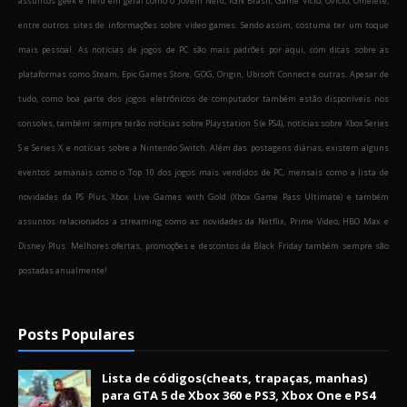
assuntos geek e nerd em geral como o Jovem Nerd, IGN Brasil, Game Vicio, Ovicio, Omelete,
entre outros sites de informações sobre video games. Sendo assim, costuma ter um toque
mais pessoal. As notícias de jogos de PC são mais padrões por aqui, com dicas sobre as
plataformas como Steam, Epic Games Store, GOG, Origin, Ubisoft Connect e outras. Apesar de
tudo, como boa parte dos jogos eletrônicos de computador também estão disponíveis nos
consoles, também sempre terão notícias sobre Playstation 5 (e PS4), notícias sobre Xbox Series
S e Series X e notícias sobre a Nintendo Switch. Além das postagens diárias, existem alguns
eventos semanais como o Top 10 dos jogos mais vendidos de PC, mensais como a lista de
novidades da PS Plus, Xbox Live Games with Gold (Xbox Game Pass Ultimate) e também
assuntos relacionados a streaming como as novidades da Netflix, Prime Video, HBO Max e
Disney Plus. Melhores ofertas, promoções e descontos da Black Friday também sempre são
postadas anualmente!
Posts Populares
Lista de códigos(cheats, trapaças, manhas)
para GTA 5 de Xbox 360 e PS3, Xbox One e PS4