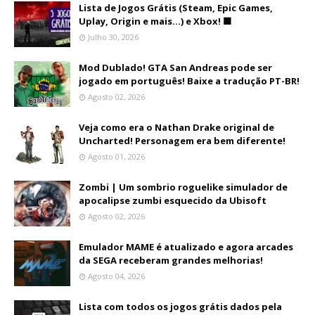
Lista de Jogos Grátis (Steam, Epic Games,
Uplay, Origin e mais...) e Xbox! 🟩
Julho 30, 2026
Mod Dublado! GTA San Andreas pode ser
jogado em português! Baixe a tradução PT-BR!
Agosto 02, 2026
Veja como era o Nathan Drake original de
Uncharted! Personagem era bem diferente!
Agosto 01, 2026
Zombi | Um sombrio roguelike simulador de
apocalipse zumbi esquecido da Ubisoft
Agosto 02, 2026
Emulador MAME é atualizado e agora arcades
da SEGA receberam grandes melhorias!
Agosto 04, 2026
Lista com todos os jogos grátis dados pela