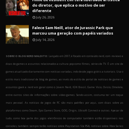
do diretor, que eplica o motivo de ser
diferente
July 26, 2026
Falece Sam Neill, ator de Jurassic Park que
marcou uma geração com papéis variados
July 14, 2026
SOBRE O BLOG NERD MALDITO:
Lançado em 2007, é focado em conteúdo nerd, com reviews e
dicas de games e assuntos relacionados a cultura pop como filmes, séries de TV. É um site de
games atualizado diariamente com notícias variadas, indo desde jogos grátis a tutoriais. Usa o
estilo mais tradicional de blog de games, ao invés do estilo de portal de notícias de games e
assuntos geek e nerd em geral como o Jovem Nerd, IGN Brasil, Game Vicio, Ovicio, Omelete,
entre outros sites de informações sobre video games. Sendo assim, costuma ter um toque
mais pessoal. As notícias de jogos de PC são mais padrões por aqui, com dicas sobre as
plataformas como Steam, Epic Games Store, GOG, Origin, Ubisoft Connect e outras. Apesar de
tudo, como boa parte dos jogos eletrônicos de computador também estão disponíveis nos
consoles, também sempre terão notícias sobre Playstation 5 (e PS4), notícias sobre Xbox Series