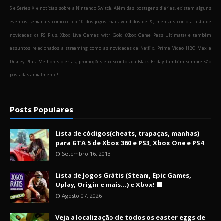
S e Series X e notícias sobre a Nintendo Switch. Além das postagens diárias, existem alguns
eventos semanais como o Top 10 dos jogos mais vendidos de PC, mensais como a lista de
novidades da PS Plus, Xbox Live Games with Gold (Xbox Game Pass Ultimate) e também
assuntos relacionados a streaming como as novidades da Netflix, Prime Video, HBO Max e
Disney Plus. Melhores ofertas, promoções e descontos da Black Friday também sempre são
postadas anualmente!
Posts Populares
Lista de códigos(cheats, trapaças, manhas)
para GTA 5 de Xbox 360 e PS3, Xbox One e PS4
Setembro 16, 2013
Lista de Jogos Grátis (Steam, Epic Games,
Uplay, Origin e mais...) e Xbox! 🟩
Agosto 07, 2026
Veja a localização de todos os easter eggs de