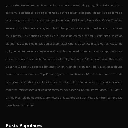
games atualizado diariamente com notícias variadas, indo desde jogos grátis a tutoriais. Usa o
estilo mais tradicional de blog de games, ao invés do estilo de portal de notícias de games e
assuntos geek e nerd em geral como o Jovem Nerd, IGN Brasil, Game Vicio, Ovicio, Omelete,
entre outros sites de informações sobre video games. Sendo assim, costuma ter um toque
mais pessoal. As notícias de jogos de PC são mais padrões por aqui, com dicas sobre as
plataformas como Steam, Epic Games Store, GOG, Origin, Ubisoft Connect e outras. Apesar de
tudo, como boa parte dos jogos eletrônicos de computador também estão disponíveis nos
consoles, também sempre terão notícias sobre Playstation 5 (e PS4), notícias sobre Xbox Series
S e Series X e notícias sobre a Nintendo Switch. Além das postagens diárias, existem alguns
eventos semanais como o Top 10 dos jogos mais vendidos de PC, mensais como a lista de
novidades da PS Plus, Xbox Live Games with Gold (Xbox Game Pass Ultimate) e também
assuntos relacionados a streaming como as novidades da Netflix, Prime Video, HBO Max e
Disney Plus. Melhores ofertas, promoções e descontos da Black Friday também sempre são
postadas anualmente!
Posts Populares