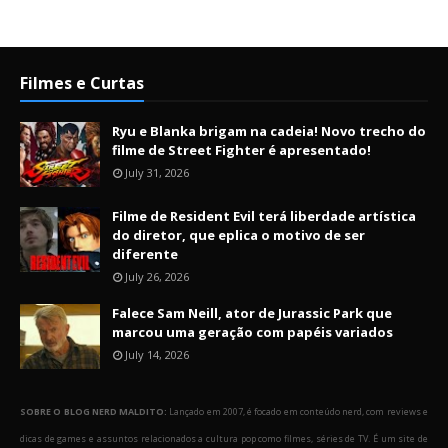
Filmes e Curtas
Ryu e Blanka brigam na cadeia! Novo trecho do
filme de Street Fighter é apresentado!
July 31, 2026
Filme de Resident Evil terá liberdade artística
do diretor, que eplica o motivo de ser
diferente
July 26, 2026
Falece Sam Neill, ator de Jurassic Park que
marcou uma geração com papéis variados
July 14, 2026
SOBRE O BLOG NERD MALDITO:
Lançado em 2007, é focado em conteúdo nerd, com reviews e
dicas de games e assuntos relacionados a cultura pop como filmes, séries de TV. É um site de