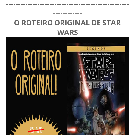
-----------------------
----------------------------
-----------
-
O ROTEIRO ORIGINAL DE STAR
WARS