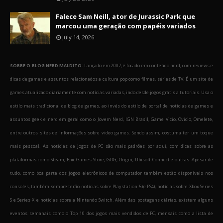
Falece Sam Neill, ator de Jurassic Park que
marcou uma geração com papéis variados
July 14, 2026
SOBRE O BLOG NERD MALDITO:
Lançado em 2007, é focado em conteúdo nerd, com reviews e
dicas de games e assuntos relacionados a cultura pop como filmes, séries de TV. É um site de
games atualizado diariamente com notícias variadas, indo desde jogos grátis a tutoriais. Usa o
estilo mais tradicional de blog de games, ao invés do estilo de portal de notícias de games e
assuntos geek e nerd em geral como o Jovem Nerd, IGN Brasil, Game Vicio, Ovicio, Omelete,
entre outros sites de informações sobre video games. Sendo assim, costuma ter um toque
mais pessoal. As notícias de jogos de PC são mais padrões por aqui, com dicas sobre as
plataformas como Steam, Epic Games Store, GOG, Origin, Ubisoft Connect e outras. Apesar de
tudo, como boa parte dos jogos eletrônicos de computador também estão disponíveis nos
consoles, também sempre terão notícias sobre Playstation 5 (e PS4), notícias sobre Xbox Series
S e Series X e notícias sobre a Nintendo Switch. Além das postagens diárias, existem alguns
eventos semanais como o Top 10 dos jogos mais vendidos de PC, mensais como a lista de