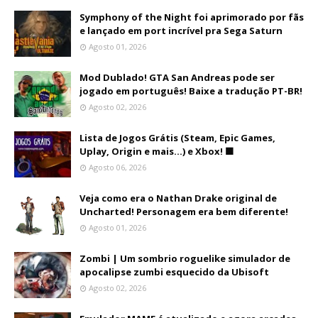
Symphony of the Night foi aprimorado por fãs
e lançado em port incrível pra Sega Saturn
Agosto 01, 2026
Mod Dublado! GTA San Andreas pode ser
jogado em português! Baixe a tradução PT-BR!
Agosto 02, 2026
Lista de Jogos Grátis (Steam, Epic Games,
Uplay, Origin e mais...) e Xbox! 🟩
Agosto 06, 2026
Veja como era o Nathan Drake original de
Uncharted! Personagem era bem diferente!
Agosto 01, 2026
Zombi | Um sombrio roguelike simulador de
apocalipse zumbi esquecido da Ubisoft
Agosto 02, 2026