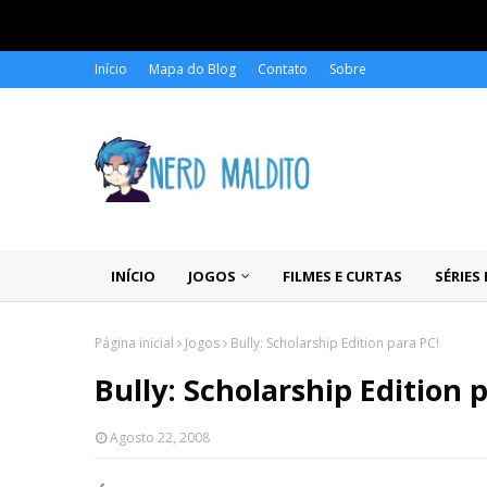
Início
Mapa do Blog
Contato
Sobre
INÍCIO
JOGOS
FILMES E CURTAS
SÉRIES
Página inicial
Jogos
Bully: Scholarship Edition para PC!
Bully: Scholarship Edition 
Agosto 22, 2008