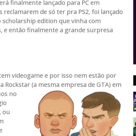
 será finalmente lançado para PC em
 reclamarem de só ter pra PS2, foi lançado
o scholarship edition que vinha com
s, e então finalmente a grande surpresa
 tem videogame e por isso nem estão por
 da Rockstar (a mesma empresa de GTA) em
nos no
gio
, ou
am
e