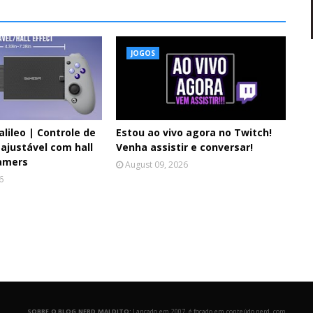
JOGOS
lileo | Controle de
Estou ao vivo agora no Twitch!
 ajustável com hall
Venha assistir e conversar!
amers
August 09, 2026
6
SOBRE O BLOG NERD MALDITO:
Lançado em 2007, é focado em conteúdo nerd, com