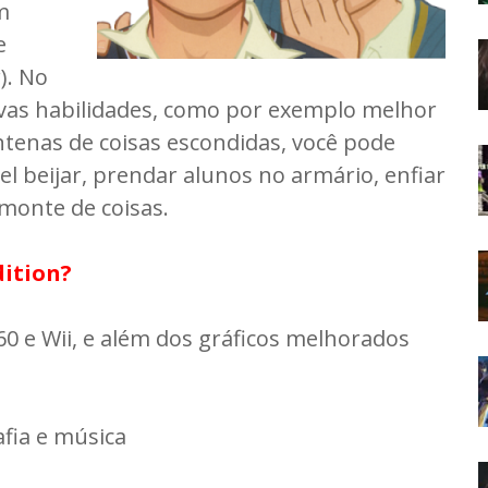
m
e
). No
vas habilidades, como por exemplo melhor
entenas de coisas escondidas, você pode
ível beijar, prendar alunos no armário, enfiar
monte de coisas.
dition?
60 e Wii, e além dos gráficos melhorados
afia e música