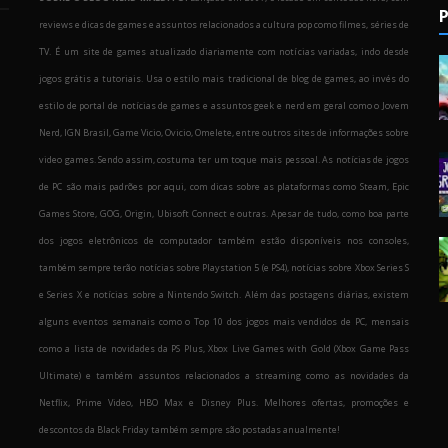
P
reviews e dicas de games e assuntos relacionados a cultura pop como filmes, séries de
TV. É um site de games atualizado diariamente com notícias variadas, indo desde
jogos grátis a tutoriais. Usa o estilo mais tradicional de blog de games, ao invés do
estilo de portal de notícias de games e assuntos geek e nerd em geral como o Jovem
Nerd, IGN Brasil, Game Vicio, Ovicio, Omelete, entre outros sites de informações sobre
o
video games. Sendo assim, costuma ter um toque mais pessoal. As notícias de jogos
de PC são mais padrões por aqui, com dicas sobre as plataformas como Steam, Epic
Games Store, GOG, Origin, Ubisoft Connect e outras. Apesar de tudo, como boa parte
dos jogos eletrônicos de computador também estão disponíveis nos consoles,
também sempre terão notícias sobre Playstation 5 (e PS4), notícias sobre Xbox Series S
e Series X e notícias sobre a Nintendo Switch. Além das postagens diárias, existem
alguns eventos semanais como o Top 10 dos jogos mais vendidos de PC, mensais
como a lista de novidades da PS Plus, Xbox Live Games with Gold (Xbox Game Pass
Ultimate) e também assuntos relacionados a streaming como as novidades da
Netflix, Prime Video, HBO Max e Disney Plus. Melhores ofertas, promoções e
descontos da Black Friday também sempre são postadas anualmente!