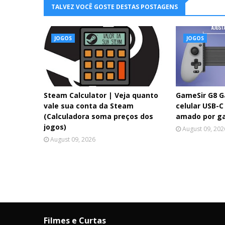
TALVEZ VOCÊ GOSTE DESTAS POSTAGENS
JOGOS
JOGOS
Steam Calculator | Veja quanto
GameSir G8 Ga
vale sua conta da Steam
celular USB-C
(Calculadora soma preços dos
amado por g
jogos)
August 09, 202
August 09, 2026
Filmes e Curtas