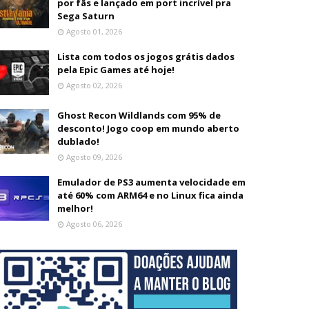
por fãs e lançado em port incrível pra
Sega Saturn
Agosto 01, 2026
Lista com todos os jogos grátis dados
pela Epic Games até hoje!
Agosto 02, 2026
Ghost Recon Wildlands com 95% de
desconto! Jogo coop em mundo aberto
dublado!
Agosto 09, 2026
Emulador de PS3 aumenta velocidade em
até 60% com ARM64 e no Linux fica ainda
melhor!
Agosto 06, 2026