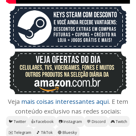
Veja
mais coisas interessantes aqui
. E tem
conteúdo exclusivo nas redes sociais:
🐦 Twitter
👍 Facebook
📷 Instagram
💬 Discord
🎮 Twitch
✉️ Telegram
🎵 TikTok
🔵 Bluesky