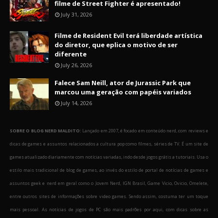
filme de Street Fighter é apresentado!
July 31, 2026
Filme de Resident Evil terá liberdade artística
do diretor, que eplica o motivo de ser
diferente
July 26, 2026
Falece Sam Neill, ator de Jurassic Park que
marcou uma geração com papéis variados
July 14, 2026
SOBRE O BLOG NERD MALDITO:
Lançado em 2007, é focado em conteúdo nerd, com reviews e
dicas de games e assuntos relacionados a cultura pop como filmes, séries de TV. É um site de
games atualizado diariamente com notícias variadas, indo desde jogos grátis a tutoriais. Usa o
estilo mais tradicional de blog de games, ao invés do estilo de portal de notícias de games e
assuntos geek e nerd em geral como o Jovem Nerd, IGN Brasil, Game Vicio, Ovicio, Omelete,
entre outros sites de informações sobre video games. Sendo assim, costuma ter um toque
mais pessoal. As notícias de jogos de PC são mais padrões por aqui, com dicas sobre as