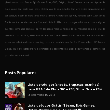
plataformas como Steam, Epic Games Store, GOG, Origin, Ubisoft Connect e outras. Apesar de
tudo, como boa parte dos jogos eletrônicos de computador também estão disponíveis nos
consoles, também sempre terão notícias sobre Playstation 5 (e PS4), notícias sobre Xbox Series
S e Series X e notícias sobre a Nintendo Switch. Além das postagens diárias, existem alguns
eventos semanais como o Top 10 dos jogos mais vendidos de PC, mensais como a lista de
novidades da PS Plus, Xbox Live Games with Gold (Xbox Game Pass Ultimate) e também
assuntos relacionados a streaming como as novidades da Netflix, Prime Video, HBO Max e
Disney Plus. Melhores ofertas, promoções e descontos da Black Friday também sempre são
postadas anualmente!
Posts Populares
Lista de códigos(cheats, trapaças, manhas)
para GTA 5 de Xbox 360 e PS3, Xbox One e PS4
Setembro 16, 2013
Lista de Jogos Grátis (Steam, Epic Games,