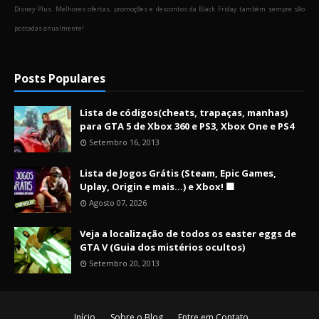
Disney Plus. Melhores ofertas, promoções e descontos da Black Friday também sempre são
postadas anualmente!
Posts Populares
Lista de códigos(cheats, trapaças, manhas)
para GTA 5 de Xbox 360 e PS3, Xbox One e PS4
Setembro 16, 2013
Lista de Jogos Grátis (Steam, Epic Games,
Uplay, Origin e mais...) e Xbox! 🟩
Agosto 07, 2026
Veja a localização de todos os easter eggs de
GTA V (Guia dos mistérios ocultos)
Setembro 20, 2013
Início
Sobre o Blog
Entre em Contato