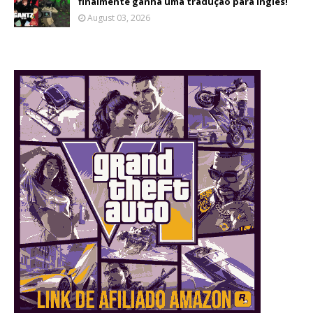
finalmente ganha uma tradução para inglês!
August 03, 2026