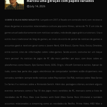
marcou uma geração com papéis variados
July 14, 2026
SOBRE O BLOG NERD MALDITO:
Lançado em 2007, é focado em conteúdo nerd, com reviews e
dicas de games e assuntos relacionados a cultura pop como filmes, séries de TV. É um site de
games atualizado diariamente com notícias variadas, indo desde jogos grátis a tutoriais. Usa o
estilo mais tradicional de blog de games, ao invés do estilo de portal de notícias de games e
assuntos geek e nerd em geral como o Jovem Nerd, IGN Brasil, Game Vicio, Ovicio, Omelete,
entre outros sites de informações sobre video games. Sendo assim, costuma ter um toque
mais pessoal. As notícias de jogos de PC são mais padrões por aqui, com dicas sobre as
plataformas como Steam, Epic Games Store, GOG, Origin, Ubisoft Connect e outras. Apesar de
tudo, como boa parte dos jogos eletrônicos de computador também estão disponíveis nos
consoles, também sempre terão notícias sobre Playstation 5 (e PS4), notícias sobre Xbox Series
S e Series X e notícias sobre a Nintendo Switch. Além das postagens diárias, existem alguns
eventos semanais como o Top 10 dos jogos mais vendidos de PC, mensais como a lista de
novidades da PS Plus, Xbox Live Games with Gold (Xbox Game Pass Ultimate) e também
assuntos relacionados a streaming como as novidades da Netflix, Prime Video, HBO Max e