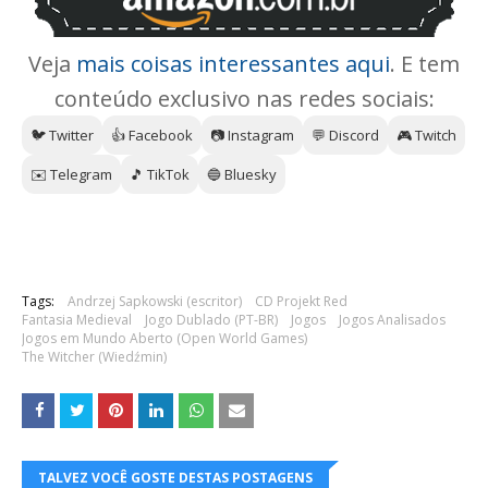
Veja
mais coisas interessantes aqui
. E tem
conteúdo exclusivo nas redes sociais:
🐦 Twitter
👍 Facebook
📷 Instagram
💬 Discord
🎮 Twitch
✉️ Telegram
🎵 TikTok
🔵 Bluesky
Tags:
Andrzej Sapkowski (escritor)
CD Projekt Red
Fantasia Medieval
Jogo Dublado (PT-BR)
Jogos
Jogos Analisados
Jogos em Mundo Aberto (Open World Games)
The Witcher (Wiedźmin)
TALVEZ VOCÊ GOSTE DESTAS POSTAGENS