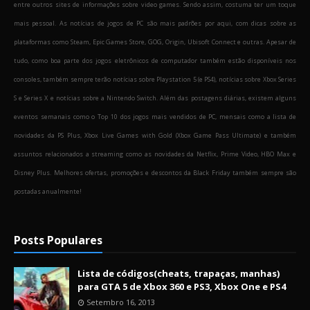
entre outros sites de informações sobre video games. Sendo assim, costuma ter um toque
mais pessoal. As notícias de jogos de PC são mais padrões por aqui, com dicas sobre as
plataformas como Steam, Epic Games Store, GOG, Origin, Ubisoft Connect e outras. Apesar de
tudo, como boa parte dos jogos eletrônicos de computador também estão disponíveis nos
consoles, também sempre terão notícias sobre Playstation 5 (e PS4), notícias sobre Xbox Series
S e Series X e notícias sobre a Nintendo Switch. Além das postagens diárias, existem alguns
eventos semanais como o Top 10 dos jogos mais vendidos de PC, mensais como a lista de
novidades da PS Plus, Xbox Live Games with Gold (Xbox Game Pass Ultimate) e também
assuntos relacionados a streaming como as novidades da Netflix, Prime Video, HBO Max e
Disney Plus. Melhores ofertas, promoções e descontos da Black Friday também sempre são
postadas anualmente!
Posts Populares
Lista de códigos(cheats, trapaças, manhas)
para GTA 5 de Xbox 360 e PS3, Xbox One e PS4
Setembro 16, 2013