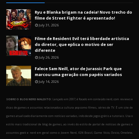
Ryu e Blanka brigam na cadeia! Novo trecho do
filme de Street Fighter é apresentado!
July 31, 2026
Filme de Resident Evil terá liberdade artística
do diretor, que eplica o motivo de ser
diferente
July 26, 2026
Falece Sam Neill, ator de Jurassic Park que
marcou uma geração com papéis variados
July 14, 2026
SOBRE O BLOG NERD MALDITO:
Lançado em 2007, é focado em conteúdo nerd, com reviews e
dicas de games e assuntos relacionados a cultura pop como filmes, séries de TV. É um site de
games atualizado diariamente com notícias variadas, indo desde jogos grátis a tutoriais. Usa o
estilo mais tradicional de blog de games, ao invés do estilo de portal de notícias de games e
assuntos geek e nerd em geral como o Jovem Nerd, IGN Brasil, Game Vicio, Ovicio, Omelete,