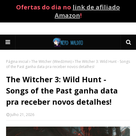
Ofertas do dia no
link de afiliado
Amazon
!
Página inicial
The Witcher (Wiedźmin)
The Witcher 3: Wild Hunt - Songs
of the Past ganha data pra receber novos detalhes!
The Witcher 3: Wild Hunt -
Songs of the Past ganha data
pra receber novos detalhes!
Julho 21, 2026