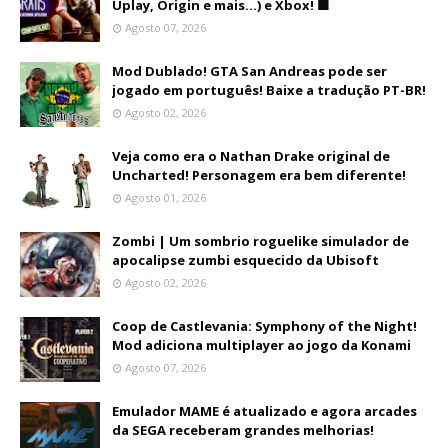
Uplay, Origin e mais...) e Xbox! 🟩
Agosto 07, 2026
Mod Dublado! GTA San Andreas pode ser
jogado em português! Baixe a tradução PT-BR!
Agosto 02, 2026
Veja como era o Nathan Drake original de
Uncharted! Personagem era bem diferente!
Agosto 01, 2026
Zombi | Um sombrio roguelike simulador de
apocalipse zumbi esquecido da Ubisoft
Agosto 02, 2026
Coop de Castlevania: Symphony of the Night!
Mod adiciona multiplayer ao jogo da Konami
Agosto 07, 2026
Emulador MAME é atualizado e agora arcades
da SEGA receberam grandes melhorias!