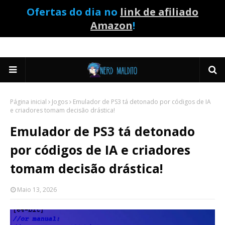
Ofertas do dia no
link de afiliado
Amazon
!
Página inicial
Jogos
Emulador de PS3 tá detonado por códigos de IA
e criadores tomam decisão drástica!
Emulador de PS3 tá detonado
por códigos de IA e criadores
tomam decisão drástica!
Maio 13, 2026