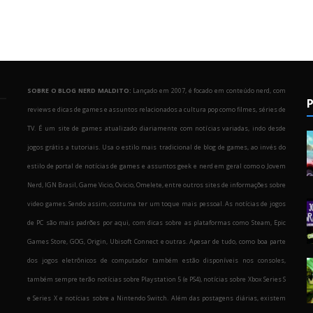
SOBRE O BLOG NERD MALDITO:
Lançado em 2007, é focado em conteúdo nerd, com
P
reviews e dicas de games e assuntos relacionados a cultura pop como filmes, séries de
TV. É um site de games atualizado diariamente com notícias variadas, indo desde
jogos grátis a tutoriais. Usa o estilo mais tradicional de blog de games, ao invés do
estilo de portal de notícias de games e assuntos geek e nerd em geral como o Jovem
Nerd, IGN Brasil, Game Vicio, Ovicio, Omelete, entre outros sites de informações sobre
o
video games. Sendo assim, costuma ter um toque mais pessoal. As notícias de jogos
de PC são mais padrões por aqui, com dicas sobre as plataformas como Steam, Epic
Games Store, GOG, Origin, Ubisoft Connect e outras. Apesar de tudo, como boa parte
dos jogos eletrônicos de computador também estão disponíveis nos consoles,
também sempre terão notícias sobre Playstation 5 (e PS4), notícias sobre Xbox Series S
e Series X e notícias sobre a Nintendo Switch. Além das postagens diárias, existem