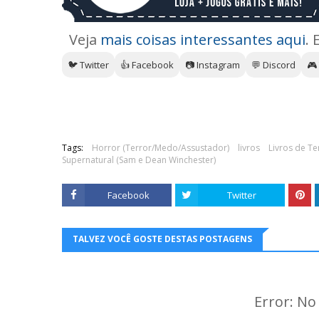
Veja
mais coisas interessantes aqui
. 
🐦 Twitter
👍 Facebook
📷 Instagram
💬 Discord
🎮
Tags:
Horror (Terror/Medo/Assustador)
livros
Livros de Te
Supernatural (Sam e Dean Winchester)
Facebook
Twitter
TALVEZ VOCÊ GOSTE DESTAS POSTAGENS
Error: N