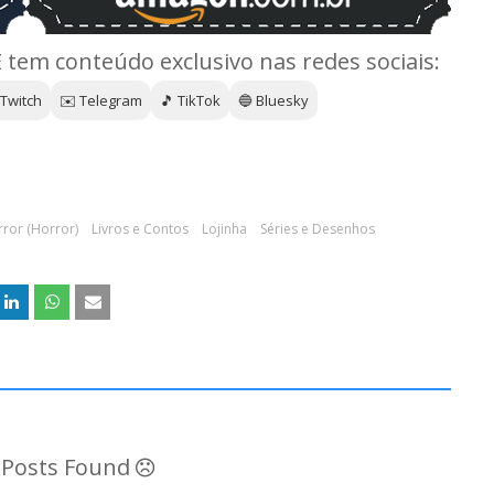
E tem conteúdo exclusivo nas redes sociais:
 Twitch
✉️ Telegram
🎵 TikTok
🔵 Bluesky
rror (Horror)
Livros e Contos
Lojinha
Séries e Desenhos
o Posts Found