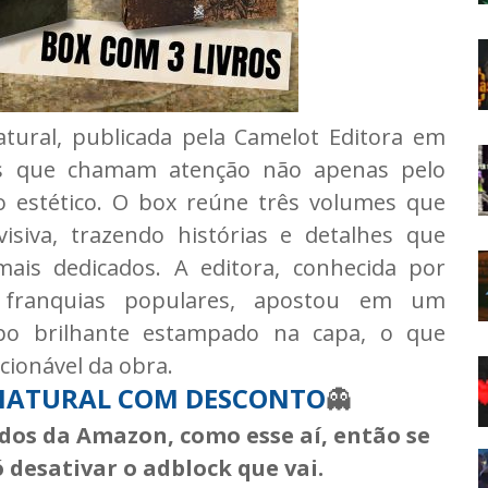
natural, publicada pela Camelot Editora em
ais que chamam atenção não apenas pelo
 estético. O box reúne três volumes que
isiva, trazendo histórias e detalhes que
ais dedicados. A editora, conhecida por
e franquias populares, apostou em um
po brilhante estampado na capa, o que
cionável da obra.
NATURAL COM DESCONTO
👻
ados da Amazon, como esse aí, então se
ó desativar o adblock que vai.