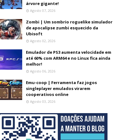
árvore gigante!
Agosto 07, 2026
Zombi | Um sombrio roguelike simulador
de apocalipse zumbi esquecido da
Ubisoft
Agosto 02, 2026
Emulador de PS3 aumenta velocidade em
até 60% com ARM64 e no Linux fica ainda
melhor!
Agosto 06, 2026
Emu-coop | Ferramenta faz jogos
singleplayer emulados virarem
cooperativos online
Agosto 03, 2026