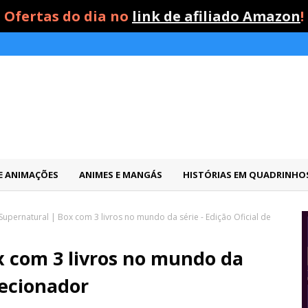
Ofertas do dia no
link de afiliado Amazon
!
 E ANIMAÇÕES
ANIMES E MANGÁS
HISTÓRIAS EM QUADRINHO
Supernatural | Box com 3 livros no mundo da série - Edição Oficial de
x com 3 livros no mundo da
olecionador