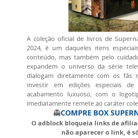
A coleção oficial de livros de Super
2024, é um daqueles itens especi
conteúdo, mas também pelo cuidado
expandem o universo da série telev
dialogam diretamente com os fãs m
investir em edições especiais d
acabamento luxuoso, com o logoti
imediatamente remete ao caráter cole
👻
COMPRE BOX SUPER
O adblock bloqueia links de afili
não aparecer o link, é s