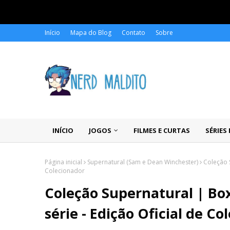
Início
Mapa do Blog
Contato
Sobre
INÍCIO
JOGOS
FILMES E CURTAS
SÉRIES
Página inicial
Supernatural (Sam e Dean Winchester)
Coleção 
Colecionador
Coleção Supernatural | Bo
série - Edição Oficial de C