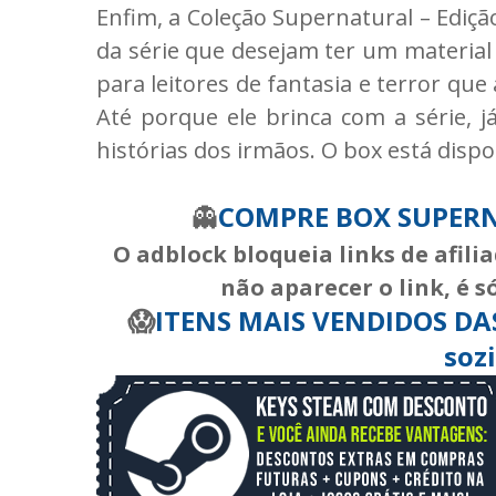
Enfim, a Coleção Supernatural – Edição
da série que desejam ter um materia
para leitores de fantasia e terror qu
Até porque ele brinca com a série, já
histórias dos irmãos. O box está disp
👻
COMPRE BOX SUPER
O adblock bloqueia links de afili
não aparecer o link, é s
😱
ITENS MAIS VENDIDOS DAS 
soz