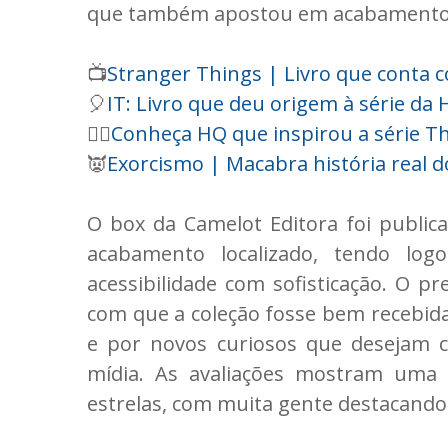
que também apostou em acabamento r
📺
Stranger Things | Livro que conta co
🎈
IT: Livro que deu origem à série da
🦸‍♀️
Conheça HQ que inspirou a série Th
👿
Exorcismo | Macabra história real d
O box da Camelot Editora foi public
acabamento localizado, tendo logo
acessibilidade com sofisticação. O pr
com que a coleção fosse bem recebida
e por novos curiosos que desejam 
mídia. As avaliações mostram uma 
estrelas, com muita gente destacand