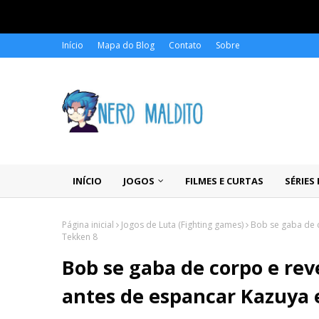
Início
Mapa do Blog
Contato
Sobre
INÍCIO
JOGOS
FILMES E CURTAS
SÉRIES
Página inicial
Jogos de Luta (Fighting games)
Bob se gaba de 
Tekken 8
Bob se gaba de corpo e rev
antes de espancar Kazuya