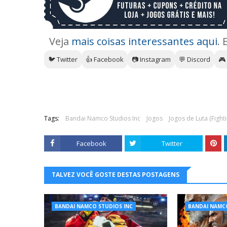
Veja
mais coisas interessantes aqui
. 
🐦 Twitter
👍 Facebook
📷 Instagram
💬 Discord
🎮
Tags:
Bandai Namco Studios Inc
Jogos
Jogos de Luta (Fight
Facebook
Twitter
TALVEZ VOCÊ GOSTE DESTAS POSTAGENS
BANDAI NAMCO STUDIOS INC
BANDAI NAMC