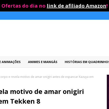
Ofertas do dia no
link de afiliado Amazon
!
 E ANIMAÇÕES
ANIMES E MANGÁS
HISTÓRIAS EM QUADRINHO
corpo e revela motivo de amar onigiri antes de espancar Kazuya em
ela motivo de amar onigiri
 em Tekken 8