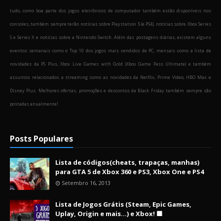
tudo, como boa parte dos jogos eletrônicos de computador também estão disponíveis nos
consoles, também sempre terão notícias sobre Playstation 5 (e PS4), notícias sobre Xbox Series
S e Series X e notícias sobre a Nintendo Switch. Além das postagens diárias, existem alguns
eventos semanais como o Top 10 dos jogos mais vendidos de PC, mensais como a lista de
novidades da PS Plus, Xbox Live Games with Gold (Xbox Game Pass Ultimate) e também
assuntos relacionados a streaming como as novidades da Netflix, Prime Video, HBO Max e
Disney Plus. Melhores ofertas, promoções e descontos da Black Friday também sempre são
postadas anualmente!
Posts Populares
Lista de códigos(cheats, trapaças, manhas)
para GTA 5 de Xbox 360 e PS3, Xbox One e PS4
Setembro 16, 2013
Lista de Jogos Grátis (Steam, Epic Games,
Uplay, Origin e mais...) e Xbox! 🟩