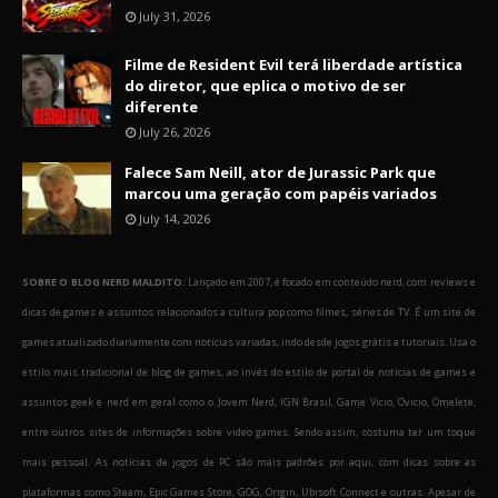
July 31, 2026
Filme de Resident Evil terá liberdade artística
do diretor, que eplica o motivo de ser
diferente
July 26, 2026
Falece Sam Neill, ator de Jurassic Park que
marcou uma geração com papéis variados
July 14, 2026
SOBRE O BLOG NERD MALDITO:
Lançado em 2007, é focado em conteúdo nerd, com reviews e
dicas de games e assuntos relacionados a cultura pop como filmes, séries de TV. É um site de
games atualizado diariamente com notícias variadas, indo desde jogos grátis a tutoriais. Usa o
estilo mais tradicional de blog de games, ao invés do estilo de portal de notícias de games e
assuntos geek e nerd em geral como o Jovem Nerd, IGN Brasil, Game Vicio, Ovicio, Omelete,
entre outros sites de informações sobre video games. Sendo assim, costuma ter um toque
mais pessoal. As notícias de jogos de PC são mais padrões por aqui, com dicas sobre as
plataformas como Steam, Epic Games Store, GOG, Origin, Ubisoft Connect e outras. Apesar de