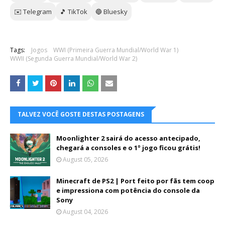
✉️ Telegram
🎵 TikTok
🔵 Bluesky
Tags:
Jogos
WWI (Primeira Guerra Mundial/World War 1)
WWII (Segunda Guerra Mundial/World War 2)
TALVEZ VOCÊ GOSTE DESTAS POSTAGENS
Moonlighter 2 sairá do acesso antecipado,
chegará a consoles e o 1º jogo ficou grátis!
August 05, 2026
Minecraft de PS2 | Port feito por fãs tem coop
e impressiona com potência do console da
Sony
August 04, 2026