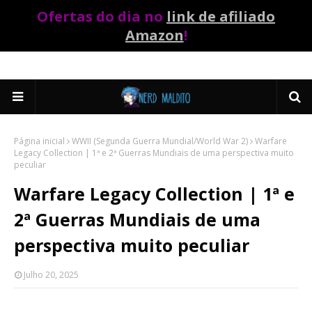
Ofertas do dia no
link de afiliado
Amazon
!
Página inicial
WWII (Segunda Guerra Mundial/World War 2)
Warfare
Legacy Collection | 1ª e 2ª Guerras Mundiais de uma perspectiva muito
peculiar
Warfare Legacy Collection | 1ª e
2ª Guerras Mundiais de uma
perspectiva muito peculiar
Julho 20, 2025