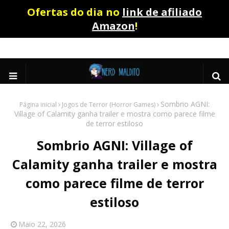
Ofertas do dia no
link de afiliado
Amazon
!
Sombrio AGNI:
Página inicial
Jogos de Terror (Horror Games)
Village of Calamity ganha trailer e mostra como parece filme
de terror estiloso
Sombrio AGNI: Village of
Calamity ganha trailer e mostra
como parece filme de terror
estiloso
Maio 22, 2026