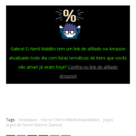
Galera! O Nerd Maldito tem um link de afiliado na Amazon
atualizado todo dia com listas temáticas de itens que vocês
vão amar! Já viram hoje?
Confira no link de afiliado
Amazon!
Tags:
Destaques
Horror (Terror/Medo/Assustador)
Jogos
Jogos de Terror (Horror Games)