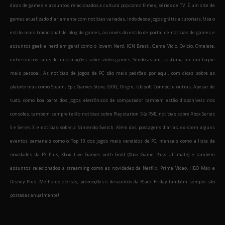
dicas de games e assuntos relacionados a cultura pop como filmes, séries de TV. É um site de
games atualizado diariamente com notícias variadas, indo desde jogos grátis a tutoriais. Usa o
estilo mais tradicional de blog de games, ao invés do estilo de portal de notícias de games e
assuntos geek e nerd em geral como o Jovem Nerd, IGN Brasil, Game Vicio, Ovicio, Omelete,
entre outros sites de informações sobre video games. Sendo assim, costuma ter um toque
mais pessoal. As notícias de jogos de PC são mais padrões por aqui, com dicas sobre as
plataformas como Steam, Epic Games Store, GOG, Origin, Ubisoft Connect e outras. Apesar de
tudo, como boa parte dos jogos eletrônicos de computador também estão disponíveis nos
consoles, também sempre terão notícias sobre Playstation 5 (e PS4), notícias sobre Xbox Series
S e Series X e notícias sobre a Nintendo Switch. Além das postagens diárias, existem alguns
eventos semanais como o Top 10 dos jogos mais vendidos de PC, mensais como a lista de
novidades da PS Plus, Xbox Live Games with Gold (Xbox Game Pass Ultimate) e também
assuntos relacionados a streaming como as novidades da Netflix, Prime Video, HBO Max e
Disney Plus. Melhores ofertas, promoções e descontos da Black Friday também sempre são
postadas anualmente!