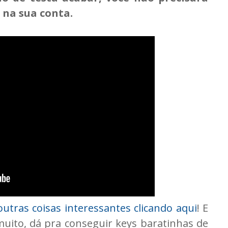
 na sua conta.
utras coisas interessantes clicando aqui
! E
ito, dá pra conseguir keys baratinhas de