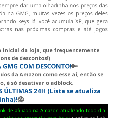
 sempre dar uma olhadinha nos preços das
nda na GMG, muitas vezes os preços deles
rando keys lá, você acumula XP, que gera
xtras nas próximas compras e até jogos
 inicial da loja, que frequentemente
ons de descontos!)
 GMG COM DESCONTO!
🔑
iados da Amazon como esse aí, então se
, é só desativar o adblock.
ÚLTIMAS 24H (Lista se atualiza
inha)!
😱
nk de afiliado na Amazon atualizado todo dia