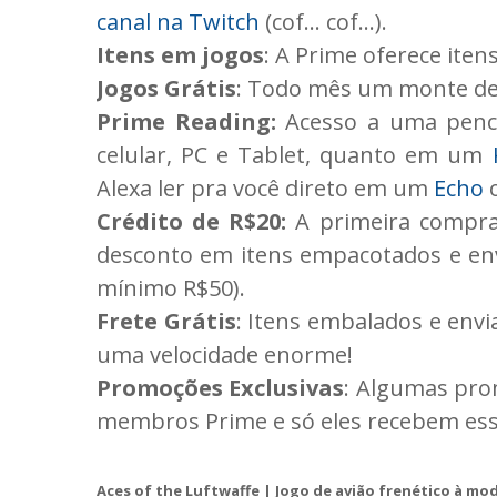
canal na Twitch
(cof... cof...).
Itens em jogos
: A Prime oferece itens
Jogos Grátis
: Todo mês um monte de j
Prime Reading:
Acesso a uma penca
celular, PC e Tablet, quanto em um
Alexa ler pra você direto em um
Echo
o
Crédito de R$20:
A primeira compra
desconto em itens empacotados e env
mínimo R$50).
Frete Grátis
: Itens embalados e env
uma velocidade enorme!
Promoções Exclusivas
: Algumas pro
membros Prime e só eles recebem ess
Aces of the Luftwaffe | Jogo de avião frenético à mo