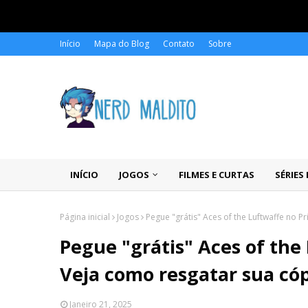
Início
Mapa do Blog
Contato
Sobre
INÍCIO
JOGOS
FILMES E CURTAS
SÉRIES
Página inicial
Jogos
Pegue "grátis" Aces of the Luftwaffe no 
Pegue "grátis" Aces of th
Veja como resgatar sua cóp
Janeiro 21, 2025