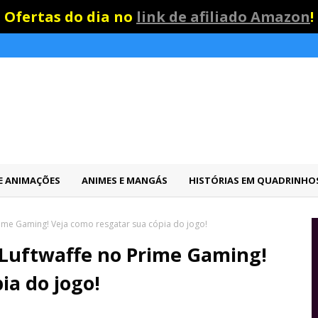
Ofertas do dia no
link de afiliado Amazon
!
 E ANIMAÇÕES
ANIMES E MANGÁS
HISTÓRIAS EM QUADRINHO
Prime Gaming! Veja como resgatar sua cópia do jogo!
e Luftwaffe no Prime Gaming!
ia do jogo!