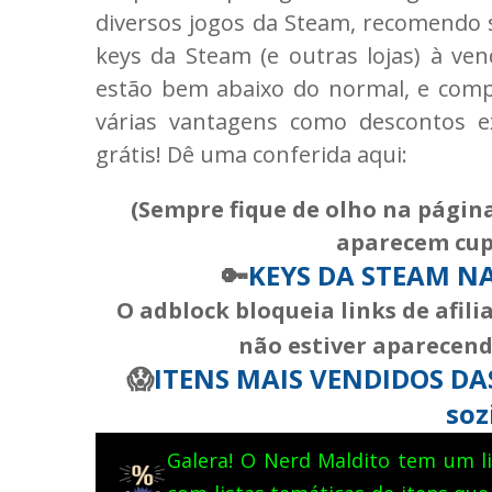
diversos jogos da Steam, recomendo
keys da Steam (e outras lojas) à ve
estão bem abaixo do normal, e comp
várias vantagens como descontos e
grátis! Dê uma conferida aqui:
(Sempre fique de olho na página
aparecem cup
🔑
KEYS DA STEAM
NA
O adblock bloqueia links de afil
não estiver aparecendo
😱
ITENS MAIS VENDIDOS DAS 
soz
Galera! O Nerd Maldito tem um li