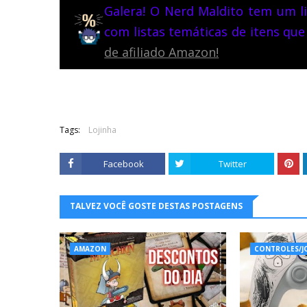
Galera! O Nerd Maldito tem um li
com listas temáticas de itens que
de afiliado Amazon!
Tags:
Lojinha
Facebook
Twitter
TALVEZ VOCÊ GOSTE DESTAS POSTAGENS
AMAZON
CONTROLES/J