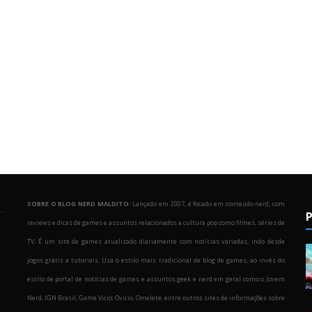
SOBRE O BLOG NERD MALDITO:
Lançado em 2007, é focado em conteúdo nerd, com
P
reviews e dicas de games e assuntos relacionados a cultura pop como filmes, séries de
TV. É um site de games atualizado diariamente com notícias variadas, indo desde
jogos grátis a tutoriais. Usa o estilo mais tradicional de blog de games, ao invés do
estilo de portal de notícias de games e assuntos geek e nerd em geral como o Jovem
Nerd, IGN Brasil, Game Vicio, Ovicio, Omelete, entre outros sites de informações sobre