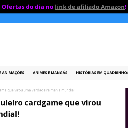
Ofertas do dia no
link de afiliado Amazon
!
 E ANIMAÇÕES
ANIMES E MANGÁS
HISTÓRIAS EM QUADRINHO
dgame que virou uma verdadeira mania mundial!
buleiro cardgame que virou
dial!