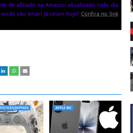
nk de afiliado na Amazon atualizado todo dia
 vocês vão amar! Já viram hoje?
Confira no link
OYSTICKS/JOYPADS
APPLE INC