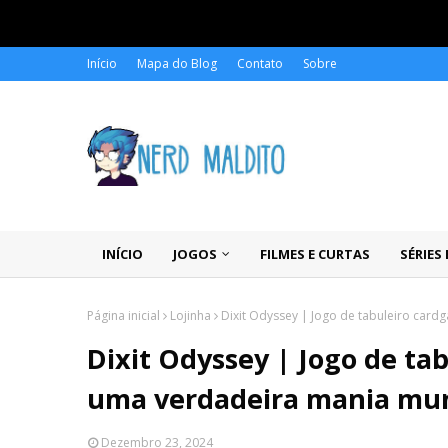
Início
Mapa do Blog
Contato
Sobre
INÍCIO
JOGOS
FILMES E CURTAS
SÉRIES
Página inicial
Lojinha
Dixit Odyssey | Jogo de tabuleiro car
Dixit Odyssey | Jogo de ta
uma verdadeira mania mun
Dezembro 23, 2024