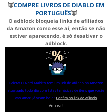
👿
COMPRE LIVROS DE DIABLO EM
PORTUGUÊS
👿
O adblock bloqueia links de afiliados
da Amazon como esse aí, então se não
estiver aparecendo, é só desativar o
adblock.
Galera! O Nerd Maldito tem um link de afiliado na Amazon
atualizado todo dia com listas temáticas de itens que vocês
vão amar! Já viram hoje?
Confira no link de afiliado
Amazon!