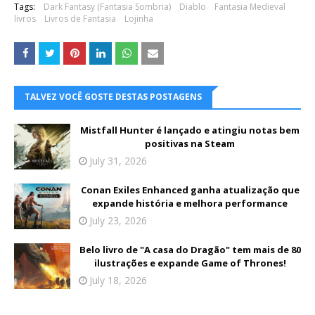
Tags:
Dark Fantasy (Fantasia Sombria)
Diablo
Fantasia Medieval
livros
Livros de Fantasia
Lojinha
TALVEZ VOCÊ GOSTE DESTAS POSTAGENS
Mistfall Hunter é lançado e atingiu notas bem
positivas na Steam
July 31, 2026
Conan Exiles Enhanced ganha atualização que
expande história e melhora performance
July 23, 2026
Belo livro de "A casa do Dragão" tem mais de 80
ilustrações e expande Game of Thrones!
July 18, 2026