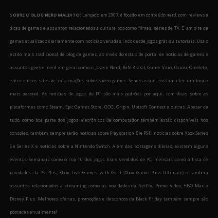
SOBRE O BLOG NERD MALDITO:
Lançado em 2007, é focado em conteúdo nerd, com reviews e
dicas de games e assuntos relacionados a cultura pop como filmes, séries de TV. É um site de
games atualizado diariamente com notícias variadas, indo desde jogos grátis a tutoriais. Usa o
estilo mais tradicional de blog de games, ao invés do estilo de portal de notícias de games e
assuntos geek e nerd em geral como o Jovem Nerd, IGN Brasil, Game Vicio, Ovicio, Omelete,
entre outros sites de informações sobre video games. Sendo assim, costuma ter um toque
mais pessoal. As notícias de jogos de PC são mais padrões por aqui, com dicas sobre as
plataformas como Steam, Epic Games Store, GOG, Origin, Ubisoft Connect e outras. Apesar de
tudo, como boa parte dos jogos eletrônicos de computador também estão disponíveis nos
consoles, também sempre terão notícias sobre Playstation 5 (e PS4), notícias sobre Xbox Series
S e Series X e notícias sobre a Nintendo Switch. Além das postagens diárias, existem alguns
eventos semanais como o Top 10 dos jogos mais vendidos de PC, mensais como a lista de
novidades da PS Plus, Xbox Live Games with Gold (Xbox Game Pass Ultimate) e também
assuntos relacionados a streaming como as novidades da Netflix, Prime Video, HBO Max e
Disney Plus. Melhores ofertas, promoções e descontos da Black Friday também sempre são
postadas anualmente!