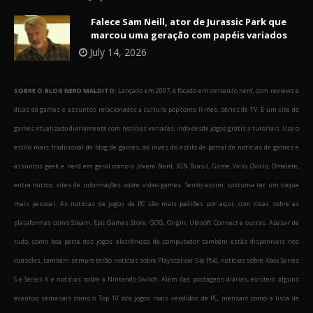
Falece Sam Neill, ator de Jurassic Park que
marcou uma geração com papéis variados
July 14, 2026
SOBRE O BLOG NERD MALDITO:
Lançado em 2007, é focado em conteúdo nerd, com reviews e
dicas de games e assuntos relacionados a cultura pop como filmes, séries de TV. É um site de
games atualizado diariamente com notícias variadas, indo desde jogos grátis a tutoriais. Usa o
estilo mais tradicional de blog de games, ao invés do estilo de portal de notícias de games e
assuntos geek e nerd em geral como o Jovem Nerd, IGN Brasil, Game Vicio, Ovicio, Omelete,
entre outros sites de informações sobre video games. Sendo assim, costuma ter um toque
mais pessoal. As notícias de jogos de PC são mais padrões por aqui, com dicas sobre as
plataformas como Steam, Epic Games Store, GOG, Origin, Ubisoft Connect e outras. Apesar de
tudo, como boa parte dos jogos eletrônicos de computador também estão disponíveis nos
consoles, também sempre terão notícias sobre Playstation 5 (e PS4), notícias sobre Xbox Series
S e Series X e notícias sobre a Nintendo Switch. Além das postagens diárias, existem alguns
eventos semanais como o Top 10 dos jogos mais vendidos de PC, mensais como a lista de