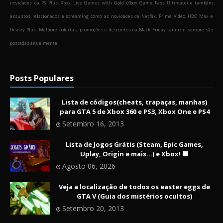
novidades da PS Plus, Xbox Live Games with Gold (Xbox Game Pass Ultimate) e também
assuntos relacionados a streaming como as novidades da Netflix, Prime Video, HBO Max e
Disney Plus. Melhores ofertas, promoções e descontos da Black Friday também sempre são
postadas anualmente!
Posts Populares
Lista de códigos(cheats, trapaças, manhas)
para GTA 5 de Xbox 360 e PS3, Xbox One e PS4
Setembro 16, 2013
Lista de Jogos Grátis (Steam, Epic Games,
Uplay, Origin e mais...) e Xbox! 🟩
Agosto 06, 2026
Veja a localização de todos os easter eggs de
GTA V (Guia dos mistérios ocultos)
Setembro 20, 2013