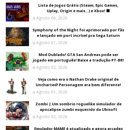
Lista de Jogos Grátis (Steam, Epic Games,
Uplay, Origin e mais...) e Xbox! 🟩
Agosto 06, 2026
Symphony of the Night foi aprimorado por fãs
e lançado em port incrível pra Sega Saturn
Agosto 01, 2026
Mod Dublado! GTA San Andreas pode ser
jogado em português! Baixe a tradução PT-BR!
Agosto 02, 2026
Veja como era o Nathan Drake original de
Uncharted! Personagem era bem diferente!
Agosto 01, 2026
Zombi | Um sombrio roguelike simulador de
apocalipse zumbi esquecido da Ubisoft
Agosto 02, 2026
Emulador MAME é atualizado e agora arcades