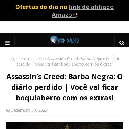
Ofertas do dia no
link de afiliado
Amazon
!
Assassin’s Creed: Barba Negra: O diário
Página inicial
Lojinha
perdido | Você vai ficar boquiaberto com os extras!
Assassin’s Creed: Barba Negra: O
diário perdido | Você vai ficar
boquiaberto com os extras!
Dezembro 30, 2023