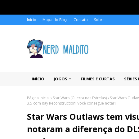
Início
Mapa do Blog
Contato
Sobre
INÍCIO
JOGOS
FILMES E CURTAS
SÉRIES
Página inicial
Star Wars (Guerra nas Estrelas)
Star Wars Outla
3.5 com Ray Reconstruction! Você consegue notar?
Star Wars Outlaws tem vis
notaram a diferença do DL