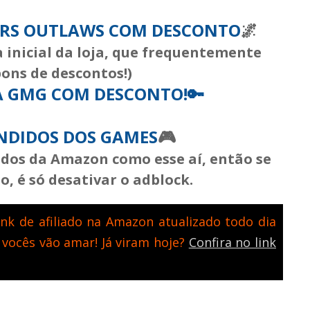
ARS OUTLAWS COM DESCONTO
🌌
 inicial da loja, que frequentemente
ons de descontos!)
 GMG COM DESCONTO!
🔑
ENDIDOS DOS GAMES
🎮
iados da Amazon como esse aí, então se
, é só desativar o adblock.
nk de afiliado na Amazon atualizado todo dia
 vocês vão amar! Já viram hoje?
Confira no link