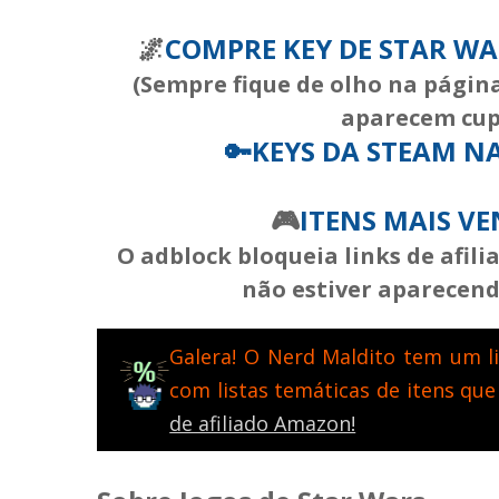
🌌
COMPRE KEY DE STAR W
(Sempre fique de olho na página
aparecem cup
🔑
KEYS DA STEAM
NA
🎮
ITENS MAIS V
O adblock bloqueia links de afil
não estiver aparecendo
Galera! O Nerd Maldito tem um li
com listas temáticas de itens que
de afiliado Amazon!