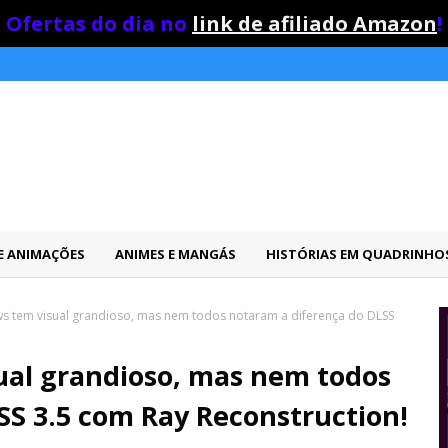
Ofertas do dia no
link de afiliado Amazon
!
 E ANIMAÇÕES
ANIMES E MANGÁS
HISTÓRIAS EM QUADRINHO
ws tem visual grandioso, mas nem todos notaram a diferença do DLSS
ual grandioso, mas nem todos
SS 3.5 com Ray Reconstruction!