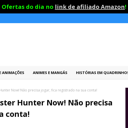
Ofertas do dia no
link de afiliado Amazon
!
 E ANIMAÇÕES
ANIMES E MANGÁS
HISTÓRIAS EM QUADRINHO
unter Now! Não precisa jogar, fica registrado na sua conta!
ster Hunter Now! Não precisa
ua conta!