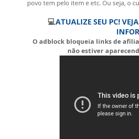
povo tem pelo item e etc. Ou seja, o cu
💻
ATUALIZE SEU PC! VEJ
INFO
O adblock bloqueia links de afil
não estiver aparecendo