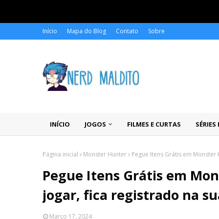
Início
Mapa do Blog
Contato
Sobre
INÍCIO
JOGOS
FILMES E CURTAS
SÉRIES
Página inicial
Monster Hunter
Pegue Itens Grátis em Monster H
Pegue Itens Grátis em Mon
jogar, fica registrado na s
Março 17, 2024