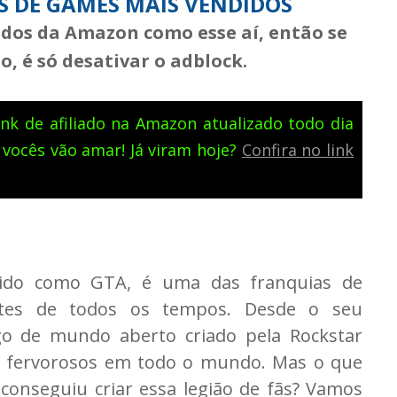
NS DE GAMES MAIS VENDIDOS
iados da Amazon como esse aí, então se
, é só desativar o adblock.
nk de afiliado na Amazon atualizado todo dia
 vocês vão amar! Já viram hoje?
Confira no link
ido como GTA, é uma das franquias de
entes de todos os tempos. Desde o seu
ogo de mundo aberto criado pela Rockstar
s fervorosos em todo o mundo. Mas o que
conseguiu criar essa legião de fãs? Vamos