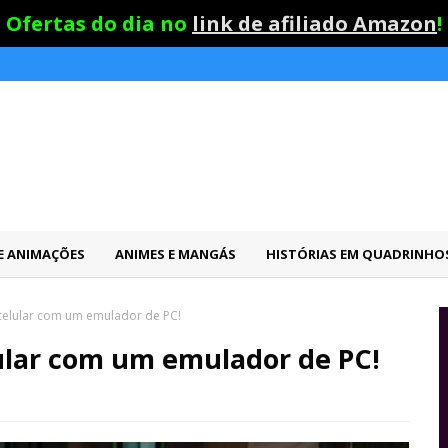
Ofertas do dia no
link de afiliado Amazon
!
 E ANIMAÇÕES
ANIMES E MANGÁS
HISTÓRIAS EM QUADRINHO
celular com um emulador de PC!
ular com um emulador de PC!