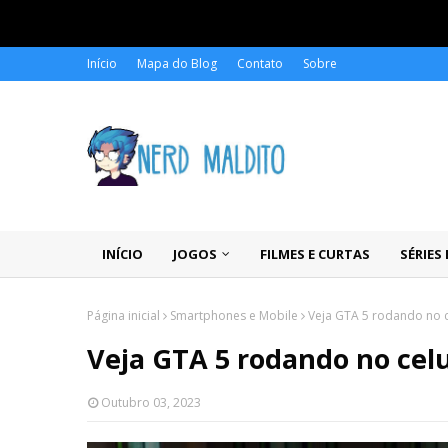
Início
Mapa do Blog
Contato
Sobre
INÍCIO
JOGOS
FILMES E CURTAS
SÉRIES
Página inicial
Smartphones e Mobile
Veja GTA 5 rodando no 
Veja GTA 5 rodando no cel
Outubro 03, 2023