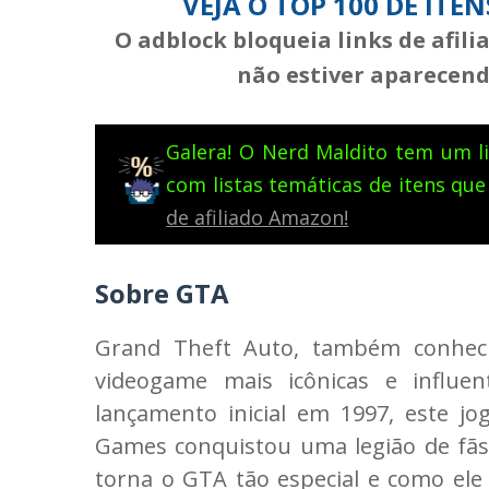
VEJA O TOP 100 DE ITE
O adblock bloqueia links de afil
não estiver aparecendo
Galera! O Nerd Maldito tem um li
com listas temáticas de itens que
de afiliado Amazon!
Sobre GTA
Grand Theft Auto, também conhec
videogame mais icônicas e influ
lançamento inicial em 1997, este j
Games conquistou uma legião de fã
torna o GTA tão especial e como ele 