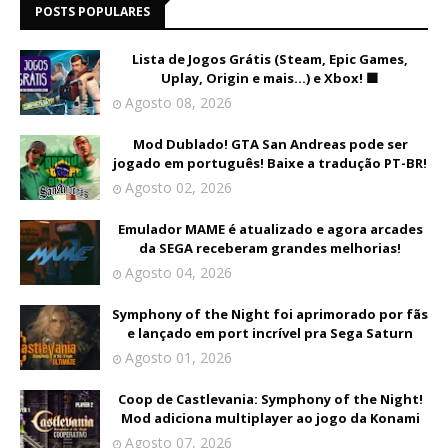
POSTS POPULARES
Lista de Jogos Grátis (Steam, Epic Games,
Uplay, Origin e mais...) e Xbox! 🟩
Agosto 08, 2026
Mod Dublado! GTA San Andreas pode ser
jogado em português! Baixe a tradução PT-BR!
Agosto 02, 2026
Emulador MAME é atualizado e agora arcades
da SEGA receberam grandes melhorias!
Agosto 04, 2026
Symphony of the Night foi aprimorado por fãs
e lançado em port incrível pra Sega Saturn
Agosto 01, 2026
Coop de Castlevania: Symphony of the Night!
Mod adiciona multiplayer ao jogo da Konami
Agosto 07, 2026