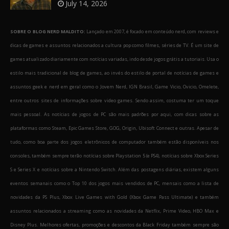
July 14, 2026
SOBRE O BLOG NERD MALDITO:
Lançado em 2007, é focado em conteúdo nerd, com reviews e
dicas de games e assuntos relacionados a cultura pop como filmes, séries de TV. É um site de
games atualizado diariamente com notícias variadas, indo desde jogos grátis a tutoriais. Usa o
estilo mais tradicional de blog de games, ao invés do estilo de portal de notícias de games e
assuntos geek e nerd em geral como o Jovem Nerd, IGN Brasil, Game Vicio, Ovicio, Omelete,
entre outros sites de informações sobre video games. Sendo assim, costuma ter um toque
mais pessoal. As notícias de jogos de PC são mais padrões por aqui, com dicas sobre as
plataformas como Steam, Epic Games Store, GOG, Origin, Ubisoft Connect e outras. Apesar de
tudo, como boa parte dos jogos eletrônicos de computador também estão disponíveis nos
consoles, também sempre terão notícias sobre Playstation 5 (e PS4), notícias sobre Xbox Series
S e Series X e notícias sobre a Nintendo Switch. Além das postagens diárias, existem alguns
eventos semanais como o Top 10 dos jogos mais vendidos de PC, mensais como a lista de
novidades da PS Plus, Xbox Live Games with Gold (Xbox Game Pass Ultimate) e também
assuntos relacionados a streaming como as novidades da Netflix, Prime Video, HBO Max e
Disney Plus. Melhores ofertas, promoções e descontos da Black Friday também sempre são