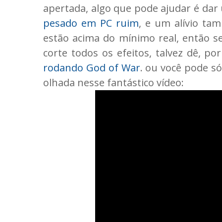
apertada, algo que pode ajudar é da
pesado em PC ruim
, e um alívio ta
estão acima do mínimo real, então s
corte todos os efeitos, talvez dê, p
rodando God of War
. ou você pode s
olhada nesse fantástico vídeo: