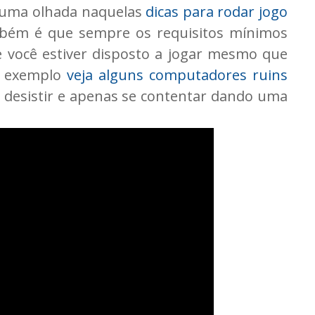
r uma olhada naquelas
dicas para rodar jogo
mbém é que sempre os requisitos mínimos
e você estiver disposto a jogar mesmo que
or exemplo
veja alguns computadores ruins
ó desistir e apenas se contentar dando uma