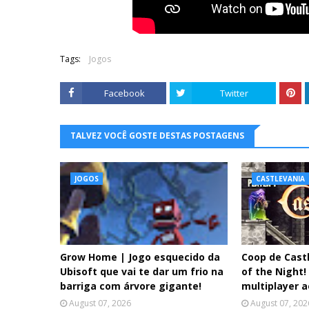
Tags:
Jogos
Facebook
Twitter
TALVEZ VOCÊ GOSTE DESTAS POSTAGENS
JOGOS
CASTLEVANIA
Grow Home | Jogo esquecido da
Coop de Cast
Ubisoft que vai te dar um frio na
of the Night!
barriga com árvore gigante!
multiplayer 
August 07, 2026
August 07, 202