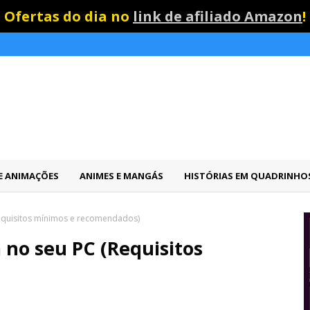
Ofertas do dia no
link de afiliado Amazon
!
 E ANIMAÇÕES
ANIMES E MANGÁS
HISTÓRIAS EM QUADRINHO
Requisitos mínimos e recomendados)
 no seu PC (Requisitos