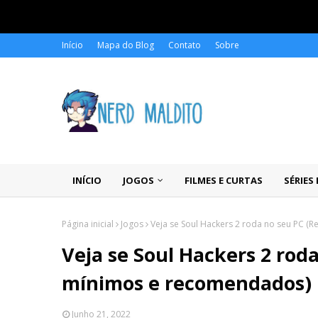
Início
Mapa do Blog
Contato
Sobre
INÍCIO
JOGOS
FILMES E CURTAS
SÉRIES
Página inicial
Jogos
Veja se Soul Hackers 2 roda no seu PC (
Veja se Soul Hackers 2 roda
mínimos e recomendados)
Junho 21, 2022