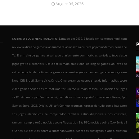
August 06, 2026
SOBRE O BLOG NERD MALDITO:
Lançado em 2007, é focado em conteúdo nerd, com
P
reviews e dicas de games e assuntos relacionados a cultura pop como filmes, séries de
TV. É um site de games atualizado diariamente com notícias variadas, indo desde
jogos grátis a tutoriais. Usa o estilo mais tradicional de blog de games, ao invés do
estilo de portal de notícias de games e assuntos geek e nerd em geral como o Jovem
Nerd, IGN Brasil, Game Vicio, Ovicio, Omelete, entre outros sites de informações sobre
o
video games. Sendo assim, costuma ter um toque mais pessoal. As notícias de jogos
de PC são mais padrões por aqui, com dicas sobre as plataformas como Steam, Epic
Games Store, GOG, Origin, Ubisoft Connect e outras. Apesar de tudo, como boa parte
dos jogos eletrônicos de computador também estão disponíveis nos consoles,
também sempre terão notícias sobre Playstation 5 (e PS4), notícias sobre Xbox Series S
e Series X e notícias sobre a Nintendo Switch. Além das postagens diárias, existem